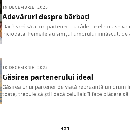
au adaptat în societate, precum și diferențele genet
19 DECEMBRIE, 2025
și femei. Toate acestea au legătură cu felul în care...
Adevăruri despre bărbaţi
Dacă vrei să ai un partener, nu râde de el - nu se va
niciodată. Femeile au simţul umorului înnăscut, de
capabile să iubească şi bărbaţii fără umor. Vedem a
deştepţi care umblă cu femei blonde. Dar niciodat
femeie sofisticată care să se laude cu iubitul ei bl
este arta prin care poţi să manipulezi bărbaţii - nu d
10 DECEMBRIE, 2025
superficial. Ce înţeleg bărbaţii din cuvântul "preludiu
Găsirea partenerului ideal
Găsirea unui partener de viață reprezintă un drum l
toate, trebuie să știi dacă celuilalt îi face plăcere s
alături de tine. Susținerea reciprocă și felul în care 
să te simți au un rol important în dragoste. Relațiil
presupun compromisuri din partea ambilor parteneri
relațiile eșuate, doar una dintre persoane face com
1
2
3