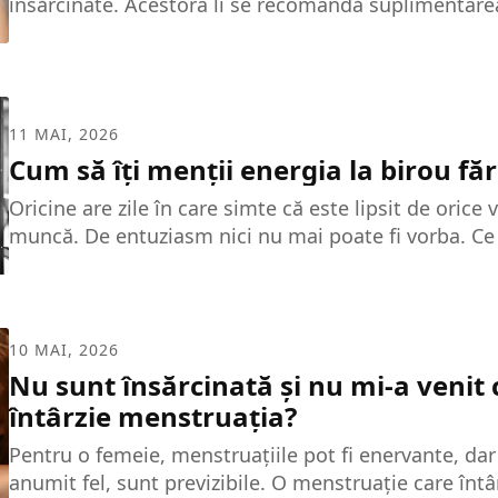
însărcinate. Acestora li se recomandă suplimentare
caloric. Consumul alimentelor sănătoase și variate e
timpul sarcinii. Mai mult, aceste alimente previn n
dar și greutatea scăzută a bebelușului la naștere. În
privește pe viitoarea mamă, o alimentație bună împ
11 MAI, 2026
anemiei, a infecțiilor, a travaliului dificil, dar și a un
Cum să îți menții energia la birou fă
Alimentația în timpul sarcinii Din alimentația femei
trebuie să lipsească cerealele integrale,...
Oricine are zile în care simte că este lipsit de orice 
muncă. De entuziasm nici nu mai poate fi vorba. Ce 
a-ți recăpăta energia? În orice caz, nu cred că vrei să
superiori dormind cu capul pe birou. Și nu, cofeina 
Dacă vrei să nu devii dependentă de cafea sau, în ori
mai micșorezi numărul de căni zilnice, urmează sfat
10 MAI, 2026
pentru...
Nu sunt însărcinată și nu mi-a venit c
întârzie menstruația?
Pentru o femeie, menstruațiile pot fi enervante, dar 
anumit fel, sunt previzibile. O menstruație care întâr