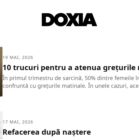
19 MAI, 2026
10 trucuri pentru a atenua grețurile
În primul trimestru de sarcină, 50% dintre femeile î
confruntă cu grețurile matinale. În unele cazuri, ac
primele momente de fericire de după aflarea veștii c
sarcină. Cum poți, dacă nu să scapi complet, măcar
intensitatea și frecvența grețurilor matinale? 10 reg
a preveni grețurile matinale 1. Fii mereu calmă Dacă
17 MAI, 2026
trezit bine și începi să te îngrijorezi cu privire la zi
Refacerea după naștere
început, dacă...