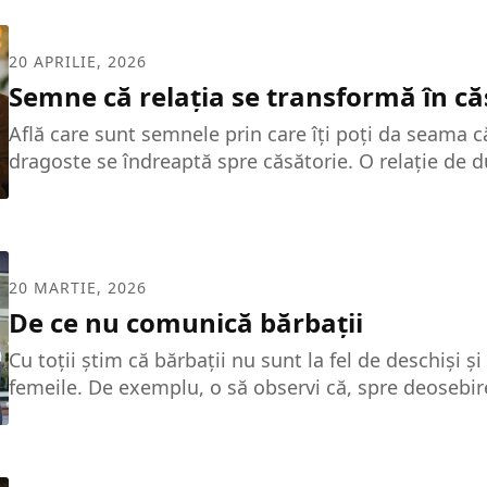
care să ne ajute să scăpăm de celulită pe loc și nici 
nu sunt o soluție agreată de toate femeile. Ca să r
20 APRILIE, 2026
celulită, iar pielea noastră să arate perfect, va treb
Semne că relația se transformă în că
măsuri...
Află care sunt semnele prin care îți poți da seama că
dragoste se îndreaptă spre căsătorie. O relație de d
eforturi din partea ambilor parteneri, multă dragost
Există semne prin care îți poți da seama că relația 
solidă. Dacă îți analizezi viața de cuplu, îți poți da
aceasta se îndreaptă spre căsătorie. Iată care sunt 
20 MARTIE, 2026
despre viitor ca o familie Cuplurile au tendința de a 
De ce nu comunică bărbații
Cu toții știm că bărbații nu sunt la fel de deschiși ș
femeile. De exemplu, o să observi că, spre deosebire
general, convorbirile pe care le au ei la telefon dur
minut sau două. Lipsa activității de comunicare la b
datorează mai multor factori: psihicul, modul în care