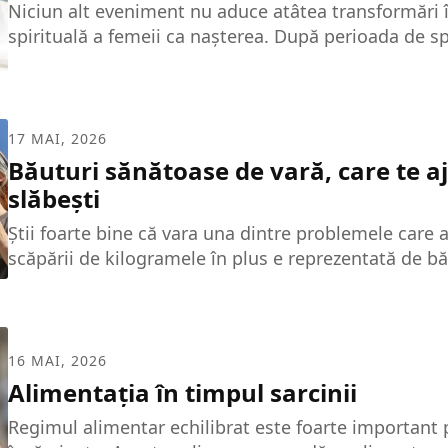
Niciun alt eveniment nu aduce atâtea transformări în
spirituală a femeii ca nașterea. După perioada de sp
acasă reprezintă un moment foarte plăcut, dar, în ac
solicitant, pentru că, în lipsa personalului din spita
asistente de pediatrie, la început femeia se poate si
neajutorată. De cel mai mare ajutor în asemenea cli
17 MAI, 2026
sau partenerul, a cărui implicare în toate problemele
Băuturi sănătoase de vară, care te a
îngrijirea nou-născutului poate fi...
slăbești
Știi foarte bine că vara una dintre problemele care a
scăpării de kilogramele în plus e reprezentată de b
calorii – cocktailurile, alcoolice sau non-alcoolice, s
specialitățile pe bază de cafea – toate conțin zahăr 
iar asta nu te ajută deloc în procesul de slăbire. To
m-am gândit să-ți ofer câteva alternative sănătoase
16 MAI, 2026
vară, alternative care nu numai că sunt sărace în calo
Alimentația în timpul sarcinii
Regimul alimentar echilibrat este foarte important 