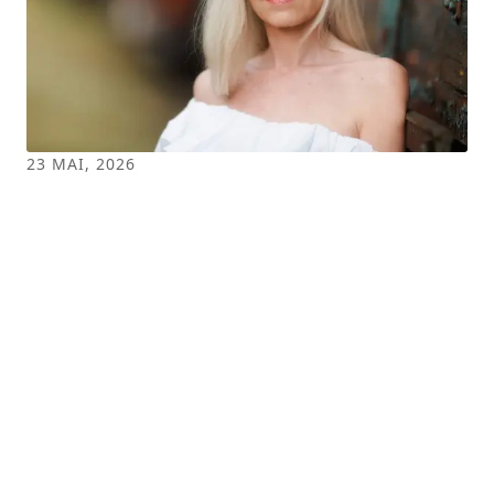
suport în propriile sale resurse. Contra
impulsurilor care se intensifică, adolescentul
trebuie...
23 MAI, 2026
Osteoporoza de postmenopauză
Cea mai frecventă formă clinică de
osteoporoză este osteoporoza de
postmenopauză. Două mecanisme majore duc
la pierderea de masă osoasă în
postmenopauză: scăderea activității
osteoblastice, și deci a formării osoase, odată
cu vârsta, și creșterea numărului și frecvenței
de activare a unităților de remodelare osoasă,
cu accelerarea pierderii de masă osoasă. În
acest context, crește activitatea