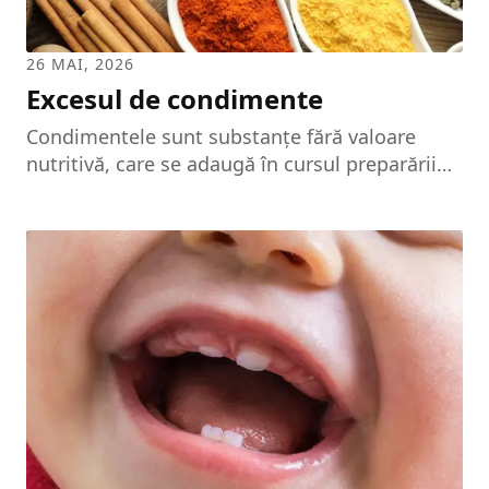
26 MAI, 2026
Excesul de condimente
Condimentele sunt substanțe fără valoare
nutritivă, care se adaugă în cursul preparării
alimentelor pentru a le conferi un gust mai
bun. Ele stimulează secrețiile digestive și, prin
modificările aduse alimentelor datorită aromei
lor, fac ca acestea să fie acceptate mai ușor.
Condimentele excită apetitul, secreția
sucurilor digestive — salivă, suc gastric,
pancreatic și intestinal — și favorizează
fermentațiile la nivelul intestinului gros, iar
unele dintre ele au rol antiseptic.
Condimentele pot fi clasificate după influența
pe care o au asupra...