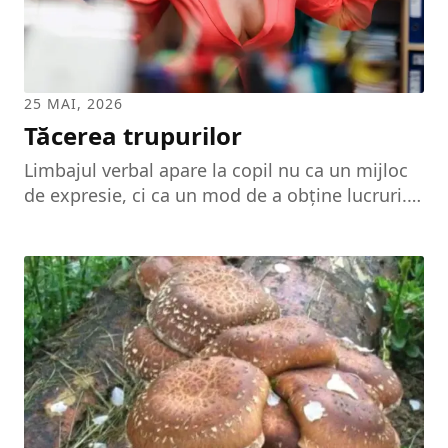
25 MAI, 2026
Tăcerea trupurilor
Limbajul verbal apare la copil nu ca un mijloc
de expresie, ci ca un mod de a obține lucruri.
Această funcție pragmatică a cuvintelor
rămâne dominantă și la adult, în raport cu
funcția expresivă. Folosim cuvinte pentru a
lămuri, dar și pentru a ne ascunde. Și, în timp
ce învățăm să folosim cuvintele ca arme, ne
dăm seama că și ceilalți fac la fel. Pare ușor să
spui vorbe mincinoase, pare mai greu să râzi
atunci când ești trist. Gesturile...