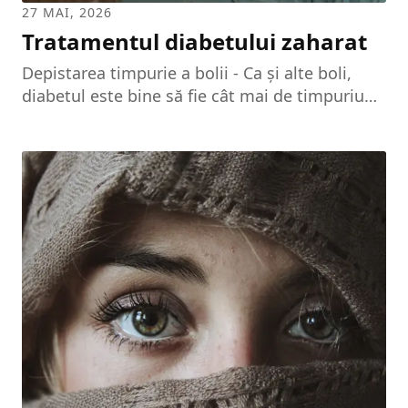
27 MAI, 2026
Tratamentul diabetului zaharat
Depistarea timpurie a bolii - Ca și alte boli,
diabetul este bine să fie cât mai de timpuriu
depistat, ceea ce presupune ca, imediat ce
starea dvs. de sănătate dă semne de alarmă,
să mergeți de urgență la medic, pentru a vi se
pune un diagnostic. Odată identificat,
tratamentul diabetului trebuie respectat cu
rigurozitate, iar bolnavul trebuie să se supună
unor controale periodice, pentru a vedea care
este raportul dintre glicemie și insulină.
Păstrarea acestui echilibru este singura
garanție de...