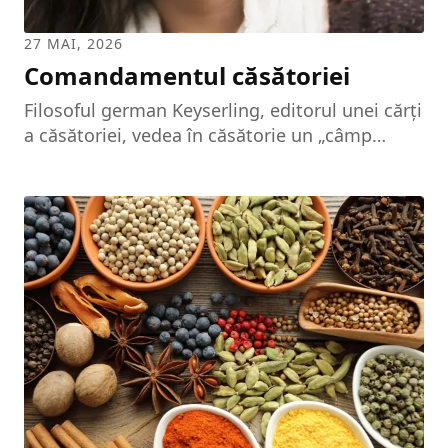
27 MAI, 2026
Comandamentul căsătoriei
Filosoful german Keyserling, editorul unei cărți
a căsătoriei, vedea în căsătorie un „câmp
eliptic de forțe”. De ce eliptic? Pentru că elipsa
este o curbă geometrică închisă care are două
focare, în timp ce cercul are un singur centru.
De ce câmp de forțe? Pentru că o căsătorie
reușită necesită polarizarea soț-soție cu
păstrarea individualității fiecăruia, situație
aptă să genereze o tensiune interpersonală
creatoare. Esențială este conștiința faptului că,
în acest fel, se creează o nouă unitate, o nouă
stare...