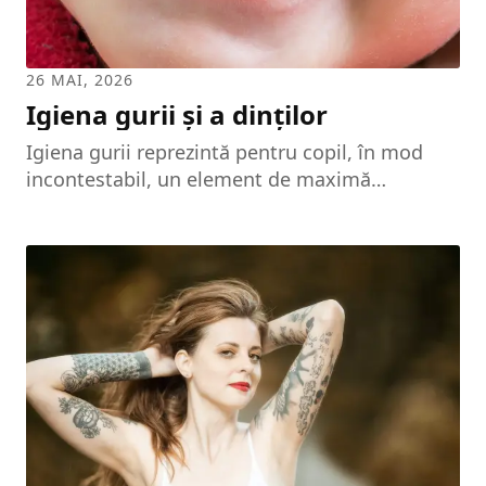
26 MAI, 2026
Igiena gurii și a dinților
Igiena gurii reprezintă pentru copil, în mod
incontestabil, un element de maximă
importanță privind atât buna dezvoltare a
organismului, cât și deprinderea regulilor de
igienă generală. Întrebarea pe care și-o pun
adeseori părinții este: la ce vârstă trebuie să
înceapă copilul să se spele pe dinți? Este total
greșită concepția unor părinți de a imprima
asemenea deprinderi copilului lor abia la
vârsta de 4-6 ani, susținând că mai devreme
copilul este prea mic pentru o asemenea
îndeletnicire. Așa cum baia...