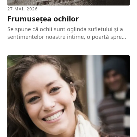
27 MAI, 2026
Frumusețea ochilor
Se spune că ochii sunt oglinda sufletului și a
sentimentelor noastre intime, o poartă spre
interiorul nostru. Cele mai sugestive emoții
pot fi observate dintr-o simplă privire și s-ar
putea spune că nicio altă componentă a
trupului omenesc nu poate transmite atâtea
trăiri așa cum o fac ochii. Pentru ca o femeie
să fie considerată frumoasă, conform opiniei
generale, aceasta trebuie întotdeauna să aibă
ochii vioi, expresivi, ceea ce denotă o stare
bună de sănătate. Desigur, dacă nu ne stă...