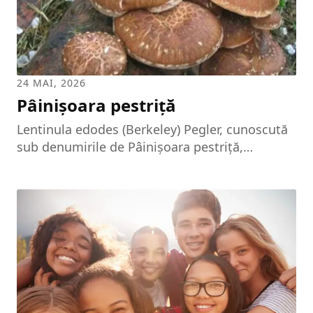
24 MAI, 2026
Pâinișoara pestriță
Lentinula edodes (Berkeley) Pegler, cunoscută
sub denumirile de Pâinișoara pestriță,
Lentinus sau Shiitake, este o specie nativă din
zona Asiei Orientale, respectiv din Japonia,
China și Coreea. Lentinula edodes prezintă un
habitat natural relativ limitat la regiunea
estică și sud-estică a continentului asiatic.
Cunoscută frecvent sub denumirea populară
de „Pâinișoara pestriță”, această specie crește,
preponderent, pe trunchiurile unor arbori în
curs de degradare, aparținând unor specii de