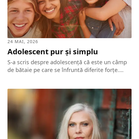
foioase, cum sunt fagul, stejarul și castanul.
Forme de diferențiere structurală care pot...
24 MAI, 2026
Adolescent pur și simplu
S-a scris despre adolescență că este un câmp
de bătaie pe care se înfruntă diferite forțe.
Este un fapt de natură biologică ce
inaugurează maturitatea sexuală și o avalanșă
de evenimente psihologice, care l-au
determinat pe Erikson să vorbească despre
adolescență ca despre o perioadă de criză. În
timpul acestei perioade, eul adolescentului
încearcă nevoia presantă a unui suport, deși,
în mod paradoxal, el trebuie să găsească acest