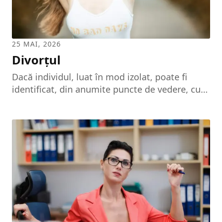
25 MAI, 2026
Divorțul
Dacă individul, luat în mod izolat, poate fi
identificat, din anumite puncte de vedere, cu
un atom al organismului social, al societății în
general, familia ar putea fi identificată, la
rândul ei, cu o autentică celulă, ținând de
același organism. Iar dacă acceptăm de la
început aceste analogii, pe deplin logice, va
trebui în mod implicit să acceptăm și
importanța covârșitoare pe care o deține
familia în formarea societății din care face
parte individul. Familia reprezintă cea mai
veche structură...