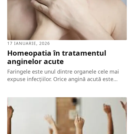
participarea la mici sarcini,...
17 IANUARIE, 2026
Homeopatia în tratamentul
anginelor acute
Faringele este unul dintre organele cele mai
expuse infecțiilor. Orice angină acută este
expresia unui fenomen de apărare față de
agresiunea produsă de germenii patogeni.
Fenomenul de adaptare al copilului la viața
extrauterină are loc progresiv. Sistemul
defensiv imunitar se dezvoltă treptat, astfel
încât, în jurul vârstei de 10-12 ani, poate fi
comparat cu cel al adultului. Dezvoltarea