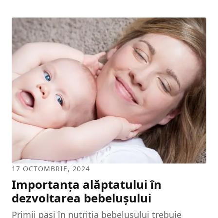
degeaba i se spune acestui secol „al vitezei”,
pentru că trăim, într-adevăr, la viteze
amețitoare. Dar această „viteză” nu înseamnă
neapărat progres. Din păcate, faptul că
suntem mereu ocupați să ne câștigăm
existența, să ne satisfacem hobby-urile etc.
coboară între noi și familia noastră o cortină,
care duce adesea la interminabile probleme de
comunicare și, în final, la divorț. Societatea și
stilul de viață ne...
17 OCTOMBRIE, 2024
Importanța alăptatului în
dezvoltarea bebelușului
Primii paşi în nutriţia bebelușului trebuie