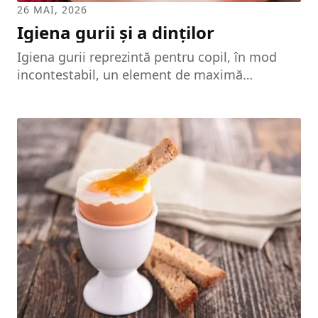
26 MAI, 2026
Igiena gurii și a dinților
Igiena gurii reprezintă pentru copil, în mod
incontestabil, un element de maximă
importanță privind atât buna dezvoltare a
organismului, cât și deprinderea regulilor de
igienă generală. Întrebarea pe care și-o pun
adeseori părinții este: la ce vârstă trebuie să
înceapă copilul să se spele pe dinți? Este total
greșită concepția unor părinți de a imprima
asemenea deprinderi copilului lor abia la
vârsta de 4-6 ani, susținând că mai devreme
copilul este prea mic pentru o asemenea
îndeletnicire. Așa cum baia...