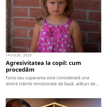
lor. Unii dintre copii chiar fac performanță
școlară, obținând distincții la toate
competițiile existente, însă, la un moment dat,
cad victime oboselii intelectuale și clachează
brusc, când se așteaptă mai puțin. Pentru...
14 IULIE, 2025
Agresivitatea la copil: cum
procedăm
Furia sau supararea este considerată una
dintre trăirile emoţionale de bază, alături de
bucurie, tristete şi frică. Mîndria, vinovăţia sau
ruşinea sunt emoţii mai complexe care apar
mai tîrziu în dezvoltarea copilului.