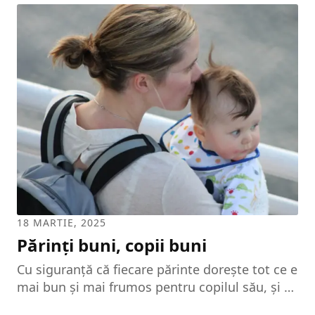
întâmplă şi în cazul copiilor care nu dau
dovadă de o bună stăpânire de sine, potrivit
specialiştilor. Mai exact, această stăpânire de
sine trebuie să fie puternică în jurul vârstei de
trei ani. În caz contrar, cercetătorii au arătat, în
urma unor studii efectuate, că astfel de copii
au un risc foarte mare de...
18 MARTIE, 2025
Părinți buni, copii buni
Cu siguranţă că fiecare părinte doreşte tot ce e
mai bun şi mai frumos pentru copilul său, şi se
străduieşte să-i ofere orice crede el că-l va face