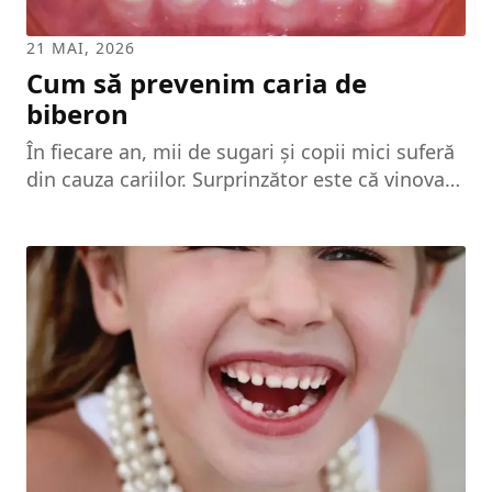
21 MAI, 2026
Cum să prevenim caria de
biberon
În fiecare an, mii de sugari și copii mici suferă
din cauza cariilor. Surprinzător este că vinovații
sunt laptele și celelalte lichide pe care copilul
le bea din biberon. Bacteriile, inamicii copilului
La fel ca și cavitatea bucală a adultului, cea a
bebelușului este plină de bacterii. Acestea se
hrănesc cu zaharuri din lichidele pe care le
bem și din hrana pe care o consumăm.
Oaspeți nedoriți, aceste bacterii produc acid în
cursul digestiei. Acest acid este cel care
atacă...