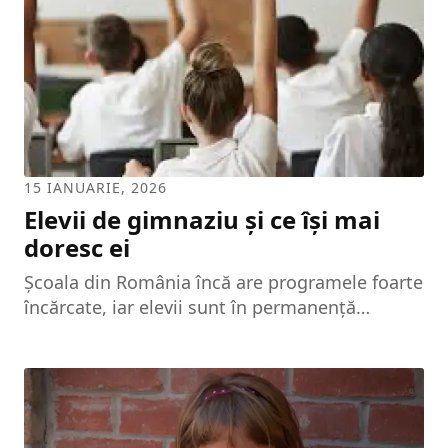
mijloacelor de apărare imunitară se face prin
agresiunea repetată pe care o produc germenii
sau factorii fizici ai mediului ambiant la
nivelul...
15 IANUARIE, 2026
Elevii de gimnaziu și ce își mai
doresc ei
Școala din România încă are programele foarte
încărcate, iar elevii sunt în permanență
bombardați cu informație diversă, cu activități
numeroase și cu un volum mare de teme
pentru acasă, astfel încât rămân blocați într-un
soi de chin educațional, nemaireușind să se
ridice la standardele înalte impuse de dascălii