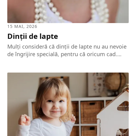
15 MAI, 2026
Dinții de lapte
Mulți consideră că dinții de lapte nu au nevoie
de îngrijire specială, pentru că oricum cad.
Aceasta este însă o greșeală cu efecte grave.
Primii dinți au o influență esențială în
dezvoltarea ulterioară a maxilarelor și în
sănătatea dinților maturi. Pentru ca dentiția
definitivă să se poată instala fără probleme în
locurile rezervate, trebuie să avem grijă ca
dinții de lapte să se dezvolte în arealul ce le-a
fost pus la dispoziție. În cazul în care unul
dintre ei este...