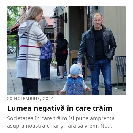
fericit. Dar nu este uşor să fii părinte. Trebuie
să realizezi că atunci când îţi ţii în braţe
bulgărele de aur, eşti responsabil pentru el, că
trebuie să-l înveţi cum să crească şi cum să
trăiască într-o lume din ce în ce mai violentă.
Unii părinţi îşi iubesc atât de tare copii,...
20 NOIEMBRIE, 2024
Lumea negativă în care trăim
Societatea în care trăim își pune amprenta
asupra noastră chiar și fără să vrem. Nu