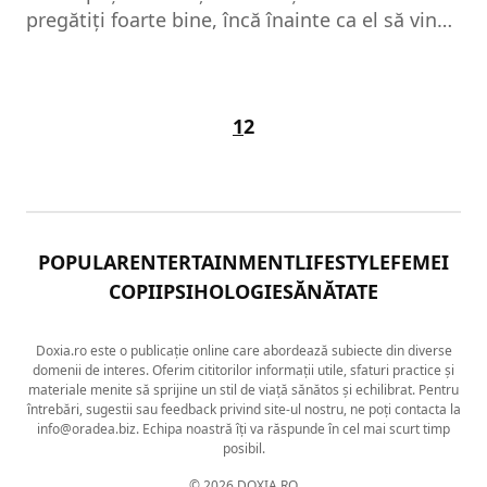
pregătiţi foarte bine, încă înainte ca el să vină
pe lume, recomandă specialiştii. Gravida este
esenţial să fie consiliată şi să se pregatească
pentru alimentaţia naturală, considerată gold
1
2
standardul după care medicii se direcţionează
în alimentaţia copilului nou-născut.
Recomandările Organizaţiei Mondiale a
Sănătăţii şi recomandarea noastră este ca
alimentaţia la sân să se prelungească
POPULAR
ENTERTAINMENT
LIFESTYLE
FEMEI
minimum şase luni şi să se întindă până la
vârsta de cel puţin doi ani. Se încurajează
COPII
PSIHOLOGIE
SĂNĂTATE
alimentaţia naturală, deoarece...
Doxia.ro este o publicație online care abordează subiecte din diverse
domenii de interes. Oferim cititorilor informații utile, sfaturi practice și
materiale menite să sprijine un stil de viață sănătos și echilibrat. Pentru
întrebări, sugestii sau feedback privind site-ul nostru, ne poți contacta la
info@oradea.biz. Echipa noastră îți va răspunde în cel mai scurt timp
posibil.
© 2026 DOXIA.RO