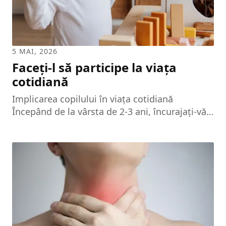
5 MAI, 2026
Faceți-l să participe la viața
cotidiană
Implicarea copilului în viața cotidiană
Începând de la vârsta de 2-3 ani, încurajați-vă
copilul să participe la activitățile zilnice. Prin
joc și încurajare, îl veți ajuta să capete
încredere în sine și autonomie. Importanța
jocului și a limitelor De fiecare dată când
copilul face ceva nou, arătați-i limitele și
riscurile, fără a-l transforma într-o "maimuță
dresată". Stimulați-l prin joc și implicați-l în
activități simple din viața de zi cu zi. Beneficiile
implicării în activități cotidiene Prin