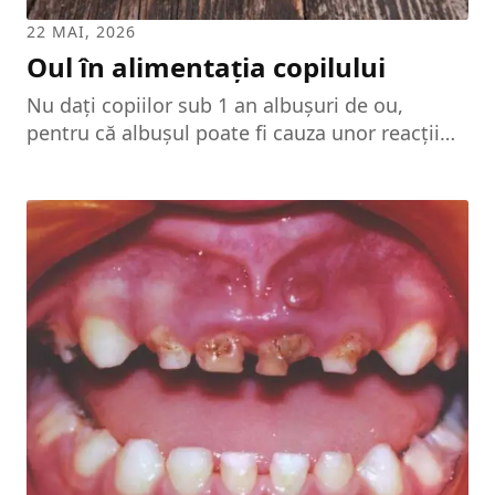
22 MAI, 2026
Oul în alimentația copilului
Nu dați copiilor sub 1 an albușuri de ou,
pentru că albușul poate fi cauza unor reacții
alergice. Pentru copiii până la 2 ani, oul
trebuie să fie fiert tare, riscul intoleranței
digestive fiind mai redus. Pe la 4 sau 5 luni, se
poate da copilului o jumătate de linguriță cu
gălbenuș de ou fiert tare, nu răscopt până la
înnegrirea gălbenușului, amestecat cu alte
alimente, de exemplu cu piure de legume. Pe
la 7-8 luni, puteți introduce în alimentația...