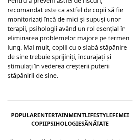
Pentru a preveni astfel de riscuri,
recomandat este ca astfel de copii să fie
monitorizaţi încă de mici şi supuşi unor
terapii, psihologii având un rol esenţial în
eliminarea problemelor majore pe termen
lung. Mai mult, copiii cu o slabă stăpânire
de sine trebuie sprijiniţi, încurajaţi şi
stimulaţi în vederea creşterii puterii
stăpânirii de sine.
POPULAR
ENTERTAINMENT
LIFESTYLE
FEMEI
COPII
PSIHOLOGIE
SĂNĂTATE