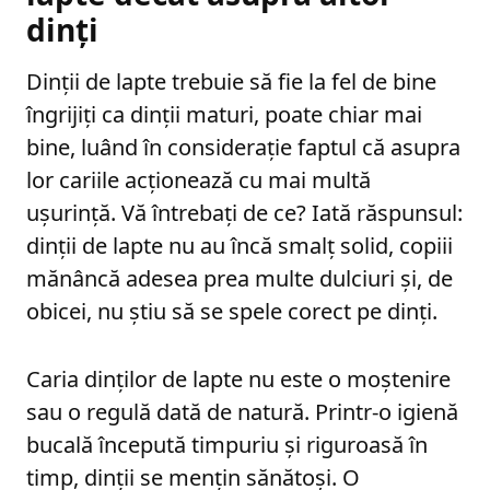
dinți
Dinții de lapte trebuie să fie la fel de bine
îngrijiți ca dinții maturi, poate chiar mai
bine, luând în considerație faptul că asupra
lor cariile acționează cu mai multă
ușurință. Vă întrebați de ce? Iată răspunsul:
dinții de lapte nu au încă smalț solid, copiii
mănâncă adesea prea multe dulciuri și, de
obicei, nu știu să se spele corect pe dinți.
Caria dinților de lapte nu este o moștenire
sau o regulă dată de natură. Printr-o igienă
bucală începută timpuriu și riguroasă în
timp, dinții se mențin sănătoși. O