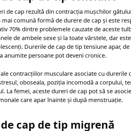
ri de cap rezultă din contracția mușchilor gâtului 
a mai comună formă de durere de cap și este res
iv 70% dintre problemele cauzate de aceste tulb
nele de ambele sexe și la toate vârstele, dar est
olescenți. Durerile de cap de tip tensiune apar, de o
 la anumite persoane pot deveni cronice.
 ale contracțiilor musculare asociate cu durerile 
stresul, oboseala, poziția incomodă a corpului, t
ul. La femei, aceste dureri de cap pot să se asoci
monale care apar înainte și după menstruație.
 de cap de tip migrenă