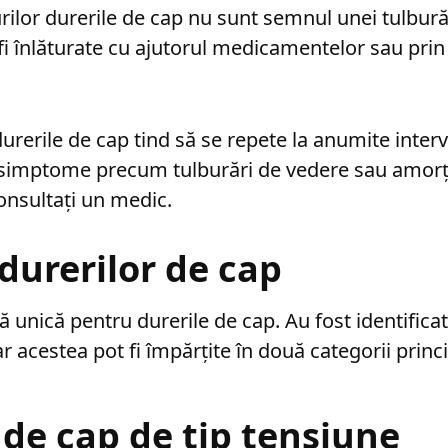
rilor durerile de cap nu sunt semnul unei tulburăr
 fi înlăturate cu ajutorul medicamentelor sau prin
durerile de cap tind să se repete la anumite inter
e simptome precum tulburări de vedere sau amor
consultați un medic.
durerilor de cap
 unică pentru durerile de cap. Au fost identificat
ar acestea pot fi împărțite în două categorii princ
 de cap de tip tensiune