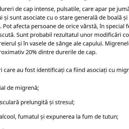
ureri de cap intense, pulsatile, care apar pe jum
 și sunt asociate cu o stare generală de boală și s
. Pot afecta persoane de orice vârstă, în special 
scută. Sunt probabil rezultatul unor modificări c
reierul și în vasele de sânge ale capului. Migrene
oximativ 20% dintre durerile de cap.
ri care au fost identificați ca fiind asociați cu mig
lial de migrenă;
culară prelungită și stresul;
lcool, fumatul și expunerea la fum de tutun;