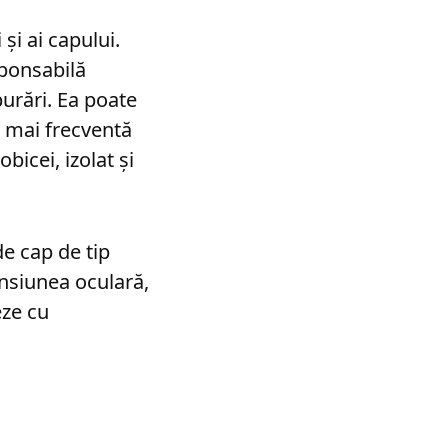
și ai capului.
ponsabilă
urări. Ea poate
e mai frecventă
bicei, izolat și
de cap de tip
ensiunea oculară,
eze cu