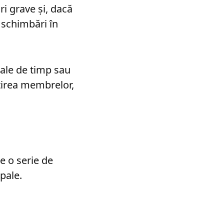
i grave și, dacă
 schimbări în
vale de timp sau
țirea membrelor,
e o serie de
ipale.