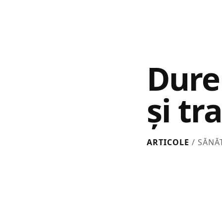
Durer
și t
ARTICOLE
/ SĂNĂ