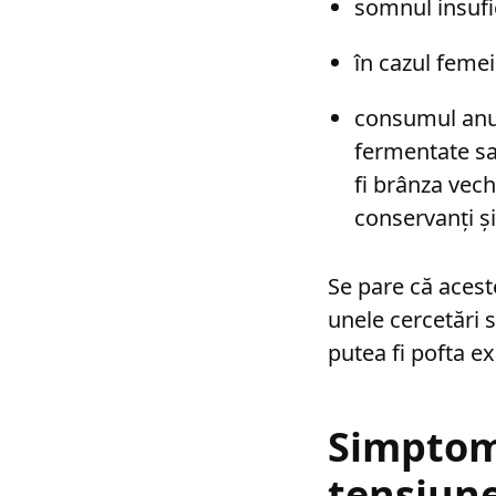
somnul insufi
în cazul femei
consumul anum
fermentate sa
fi brânza vech
conservanți și 
Se pare că acest
unele cercetări 
putea fi pofta e
Simptome
tensiune