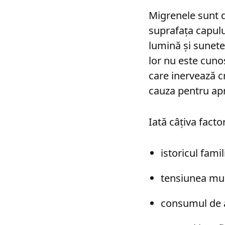
Migrenele sunt d
suprafața capului
lumină și sunete
lor nu este cuno
care inervează c
cauza pentru apr
Iată câțiva facto
istoricul fami
tensiunea mus
consumul de a