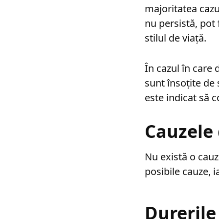
majoritatea cazu
nu persistă, pot
stilul de viață.
În cazul în care 
sunt însoțite d
este indicat să 
Cauzele 
Nu există o cauză
posibile cauze, i
Durerile