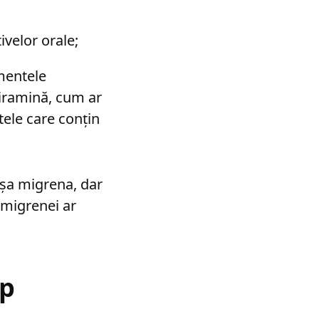
ivelor orale;
mentele
iramină, cum ar
tele care conțin
nșa migrena, dar
 migrenei ar
ip