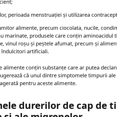
cient;
lor, perioada menstruației și utilizarea contracept
itor alimente, precum ciocolata, nucile, condi
u marinate, produsele care conțin aminoacidul t
e, vinul roșu și peștele afumat, precum și alimen
îndulcitori artificiali.
e alimente conțin substanțe care ar putea decla
sugerează că unul dintre simptomele timpurii ale
xagerată pentru aceste alimente.
le durerilor de cap de t
 și ale migrenelor