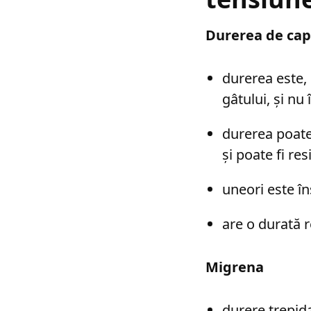
Durerea de cap
durerea este, 
gâtului, și nu 
durerea poate 
și poate fi re
uneori este î
are o durată r
Migrena
durere trepida