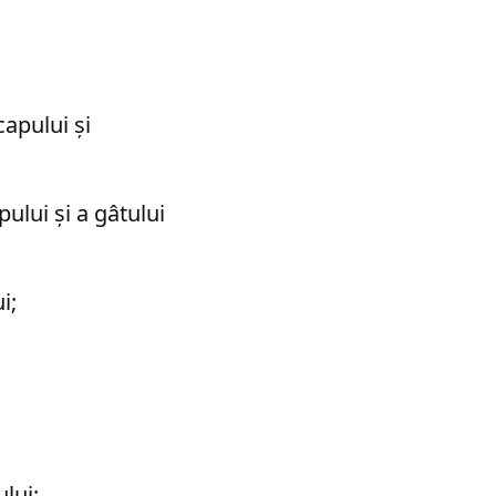
capului și
ului și a gâtului
i;
lui;