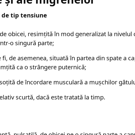
 de tip tensiune
de obicei, resimțită în mod generalizat la nivelul 
într-o singură parte;
fi, de asemenea, situată în partea din spate a cap
simțită ca o strângere puternică;
nsoțită de încordare musculară a mușchilor gâtulu
elativ scurtă, dacă este tratată la timp.
ntă, pulsatilă, de obicei pe o singură parte a capu