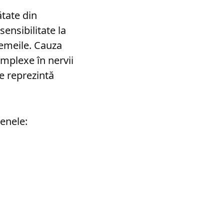
ătate din
ensibilitate la
femeile. Cauza
omplexe în nervii
le reprezintă
renele: