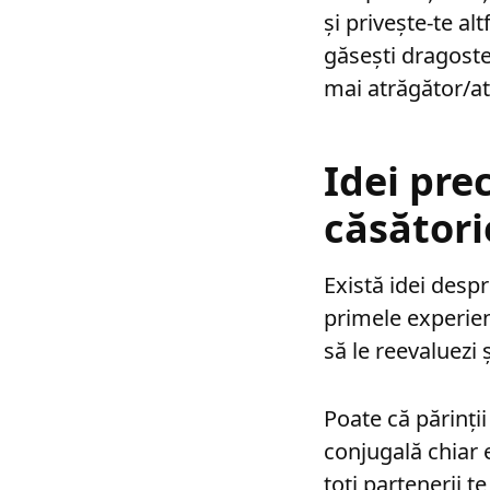
și privește-te al
găsești dragostea
mai atrăgător/at
Idei pre
căsători
Există idei desp
primele experienț
să le reevaluezi 
Poate că părinții
conjugală chiar e
toți partenerii te