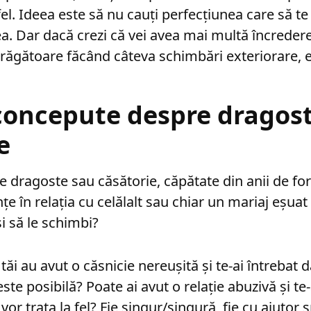
tfel. Ideea este să nu cauți perfecțiunea care să t
. Dar dacă crezi că vei avea mai multă încredere î
răgătoare făcând câteva schimbări exteriorare, e 
concepute despre dragos
e
re dragoste sau căsătorie, căpătate din anii de f
e în relația cu celălalt sau chiar un mariaj eșuat
și să le schimbi?
 tăi au avut o căsnicie nereușită și te-ai întrebat d
ste posibilă? Poate ai avut o relație abuzivă și te
 vor trata la fel? Fie singur/singură, fie cu ajutor s