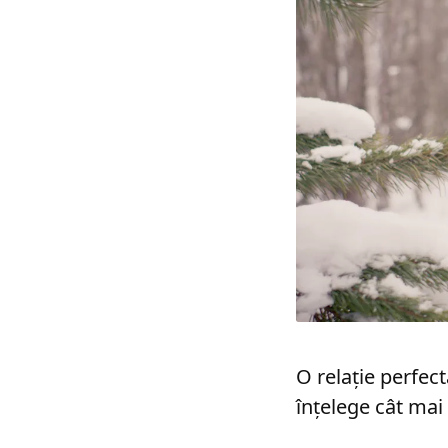
O relație perfec
înțelege cât mai 