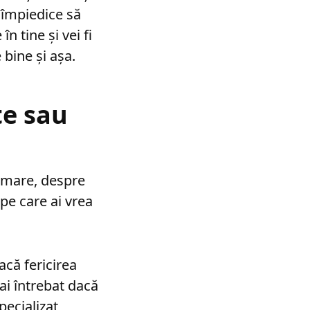
e împiedice să
n tine și vei fi
bine și așa.
te sau
ormare, despre
 pe care ai vrea
acă fericirea
-ai întrebat dacă
pecializat,