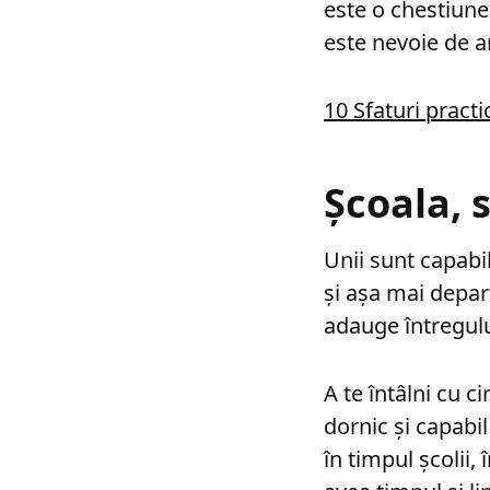
este o chestiune
este nevoie de a
10 Sfaturi pract
Școala, 
Unii sunt capabil
și așa mai depart
adauge întregulu
A te întâlni cu c
dornic și capabil
în timpul școlii,