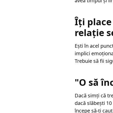
avea timpul și li
Îți place
relație 
Ești în acel punct
implici emoționa
Trebuie să fii si
"O să în
Dacă simți că tre
dacă slăbești 10 
începe să-ți cauț