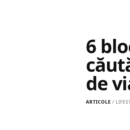
6 blo
căut
de vi
ARTICOLE
/ LIFE