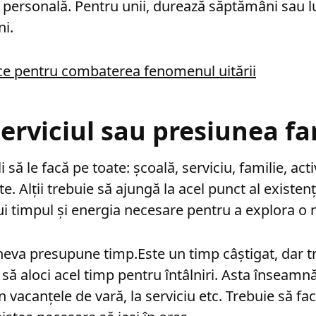
 personală. Pentru unii, durează săptămâni sau lun
ni.
ice pentru combaterea fenomenul uitării
serviciul sau presiunea fa
i să le facă pe toate: școală, serviciu, familie, acti
e. Alții trebuie să ajungă la acel punct al existenț
i timpul și energia necesare pentru a explora o n
ineva presupune timp.Este un timp câștigat, dar tr
 să aloci acel timp pentru întâlniri. Asta înseamn
 în vacanțele de vară, la serviciu etc. Trebuie să fa