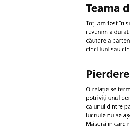
Teama d
Toți am fost în s
revenim a durat 
căutare a partene
cinci luni sau cin
Pierdere
O relație se ter
potriviți unul pe
ca unul dintre 
lucruile nu se aș
Măsură în care r