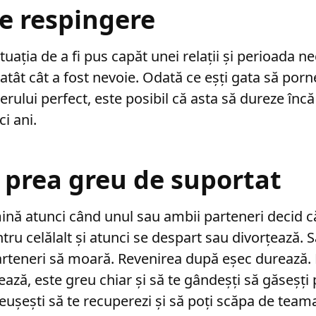
e respingere
ituația de a fi pus capăt unei relații și perioada n
atât cât a fost nevoie. Odată ce eșți gata să porn
rului perfect, este posibil că asta să dureze încă c
ci ani.
 prea greu de suportat
mină atunci când unul sau ambii parteneri decid c
ntru celălalt și atunci se despart sau divorțează.
parteneri să moară. Revenirea după eșec durează.
ează, este greu chiar și să te gândeșți să găseșți 
eușești să te recuperezi și să poți scăpa de team