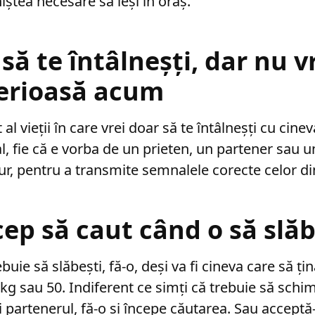
niștea necesare să ieși în oraș.
 să te întâlneșți, dar nu v
serioasă acum
 al vieții în care vrei doar să te întâlneșți cu cine
l, fie că e vorba de un prieten, un partener sau un
gur, pentru a transmite semnalele corecte celor din
cep să caut când o să slă
buie să slăbești, fă-o, deși va fi cineva care să țin
kg sau 50. Indiferent ce simți că trebuie să schim
i partenerul, fă-o și începe căutarea. Sau acceptă