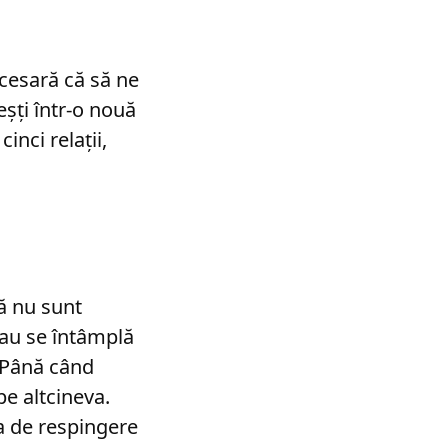
ecesară că să ne
eșți într-o nouă
inci relații,
ă nu sunt
 Sau se întâmplă
 Până când
pe altcineva.
a de respingere