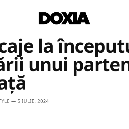
caje la început
ării unui parte
ață
STYLE —
5 IULIE, 2024