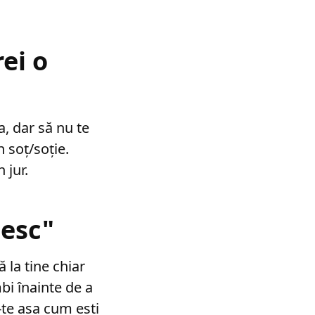
rei o
va, dar să nu te
 soț/soție.
 jur.
besc"
ă la tine chiar
bi înainte de a
-te așa cum ești