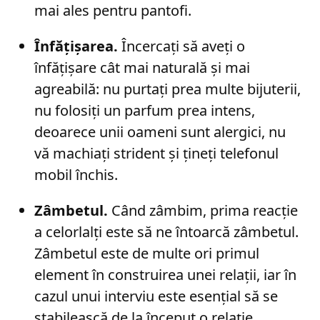
mai ales pentru pantofi.
Înfățișarea.
Încercați să aveți o
înfățișare cât mai naturală și mai
agreabilă: nu purtați prea multe bijuterii,
nu folosiți un parfum prea intens,
deoarece unii oameni sunt alergici, nu
vă machiați strident și țineți telefonul
mobil închis.
Zâmbetul.
Când zâmbim, prima reacție
a celorlalți este să ne întoarcă zâmbetul.
Zâmbetul este de multe ori primul
element în construirea unei relații, iar în
cazul unui interviu este esențial să se
stabilească de la început o relație