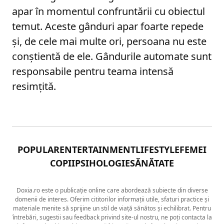
apar în momentul confruntării cu obiectul
temut. Aceste gânduri apar foarte repede
și, de cele mai multe ori, persoana nu este
conștientă de ele. Gândurile automate sunt
responsabile pentru teama intensă
resimțită.
POPULAR
ENTERTAINMENT
LIFESTYLE
FEMEI
COPII
PSIHOLOGIE
SĂNĂTATE
Doxia.ro este o publicație online care abordează subiecte din diverse
domenii de interes. Oferim cititorilor informații utile, sfaturi practice și
materiale menite să sprijine un stil de viață sănătos și echilibrat. Pentru
întrebări, sugestii sau feedback privind site-ul nostru, ne poți contacta la