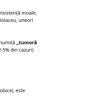
onsistență moale,
violaceu, uneori
denumită
„tumoră
2-5% din cazuri)
obicei, este