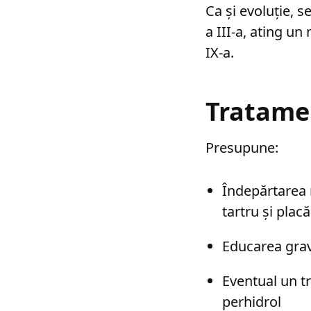
Ca și evoluție, 
a III-a, ating un
IX-a.
Tratamen
Presupune:
Îndepărtarea m
tartru și plac
Educarea gravi
Eventual un t
perhidrol