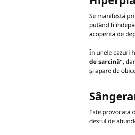
Hiperpla
Se manifestă pri
putând fi îndepă
acoperită de dep
În unele cazuri 
de sarcină”
, da
și apare de obic
Sângera
Este provocată de
destul de abund