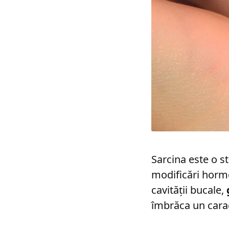
Sarcina este o st
modificări hormo
cavității bucale,
îmbrăca un cara