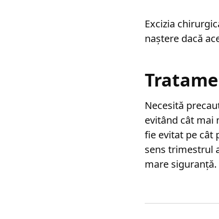
Excizia chirurgi
naștere dacă ac
Tratamen
Necesită precauț
evitând cât mai 
fie evitat pe cât
sens trimestrul 
mare siguranță.