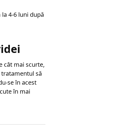
 la 4-6 luni după
idei
e cât mai scurte,
 tratamentul să
ndu-se în acest
ăcute în mai