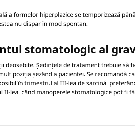
cală a formelor hiperplazice se temporizează până
estea nu dispar în mod spontan.
tul stomatologic al grav
ii deosebite. Ședințele de tratament trebuie să fi
mult poziția șezând a pacientei. Se recomandă ca
 posibil în trimestrul al III-lea de sarcină, preferâ
al II-lea, când manoperele stomatologice pot fi f