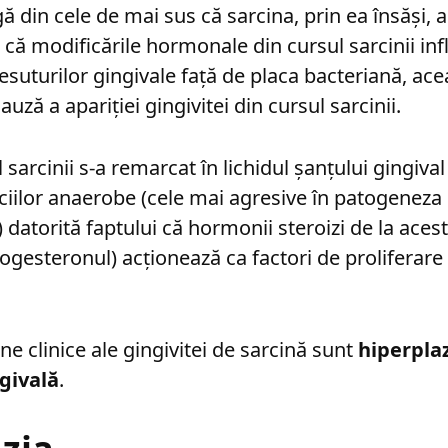
ă din cele de mai sus că sarcina, prin ea însăși, 
r că modificările hormonale din cursul sarcinii in
țesuturilor gingivale față de placa bacteriană, ac
auză a apariției gingivitei din cursul sarcinii.
l sarcinii s-a remarcat în lichidul șanțului gingiva
eciilor anaerobe (cele mai agresive în patogeneza
datorită faptului că hormonii steroizi de la acest
rogesteronul) acționează ca factori de proliferare
ne clinice ale gingivitei de sarcină sunt
hiperpla
givală
.