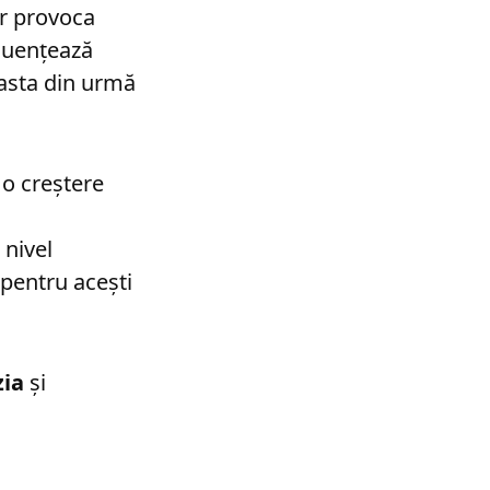
ar provoca
fluențează
easta din urmă
l o creștere
 nivel
 pentru acești
zia
și