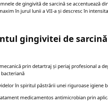
semnele de gingivită de sarcină se accentuează din
 maxim în jurul lunii a VII-a și descresc în intensit
tul gingivitei de sarcină
ecanică prin detartraj și periaj profesional a de
ă bacteriană
delor în spiritul păstrării unei riguroase igiene
ratament medicamentos antimicrobian prin aplicaț