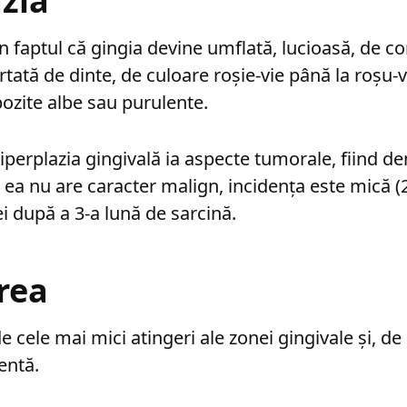
zia
n faptul că gingia devine umflată, lucioasă, de c
rtată de dinte, de culoare roșie-vie până la roșu-
ozite albe sau purulente.
hiperplazia gingivală ia aspecte tumorale, fiind 
r ea nu are caracter malign, incidența este mică (
ei după a 3-a lună de sarcină.
rea
 cele mai mici atingeri ale zonei gingivale și, de 
entă.