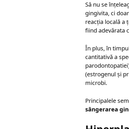
Să nu se înțeleag
gingivita, ci doa
reacția locală a 
fiind adevărata c
În plus, în timpu
cantitativă a sp
parodontopatiei) 
(estrogenul și p
microbi.
Principalele sem
sângerarea gin