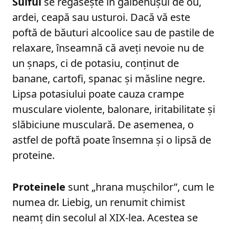
Sulful
se regăsește în gălbenușul de ou,
ardei, ceapă sau usturoi. Dacă vă este
poftă de băuturi alcoolice sau de pastile de
relaxare, înseamnă că aveți nevoie nu de
un șnaps, ci de potasiu, conținut de
banane, cartofi, spanac și măsline negre.
Lipsa potasiului poate cauza crampe
musculare violente, balonare, iritabilitate și
slăbiciune musculară. De asemenea, o
astfel de poftă poate însemna și o lipsă de
proteine.
Proteinele
sunt „hrana mușchilor”, cum le
numea dr. Liebig, un renumit chimist
neamț din secolul al XIX-lea. Acestea se