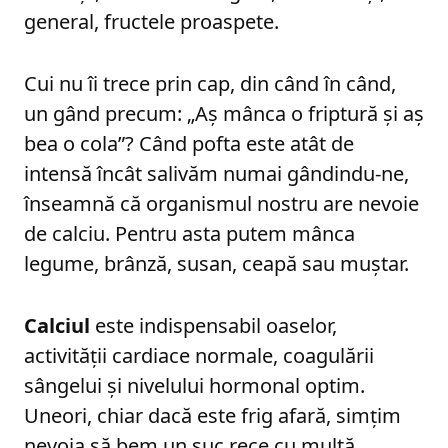
general, fructele proaspete.
Cui nu îi trece prin cap, din când în când,
un gând precum: „Aș mânca o friptură și aș
bea o cola”? Când pofta este atât de
intensă încât salivăm numai gândindu-ne,
înseamnă că organismul nostru are nevoie
de calciu. Pentru asta putem mânca
legume, brânză, susan, ceapă sau muștar.
Calciul
este indispensabil oaselor,
activității cardiace normale, coagulării
sângelui și nivelului hormonal optim.
Uneori, chiar dacă este frig afară, simțim
nevoia să bem un suc rece cu multă