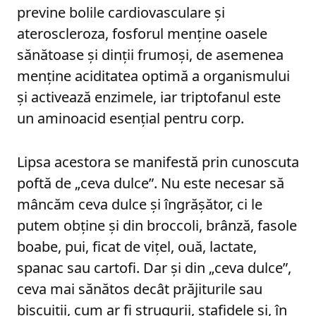
previne bolile cardiovasculare și
ateroscleroza, fosforul menține oasele
sănătoase și dinții frumoși, de asemenea
menține aciditatea optimă a organismului
și activează enzimele, iar triptofanul este
un aminoacid esențial pentru corp.
Lipsa acestora se manifestă prin cunoscuta
poftă de „ceva dulce”. Nu este necesar să
mâncăm ceva dulce și îngrășător, ci le
putem obține și din broccoli, brânză, fasole
boabe, pui, ficat de vițel, ouă, lactate,
spanac sau cartofi. Dar și din „ceva dulce”,
ceva mai sănătos decât prăjiturile sau
biscuiții, cum ar fi strugurii, stafidele și, în