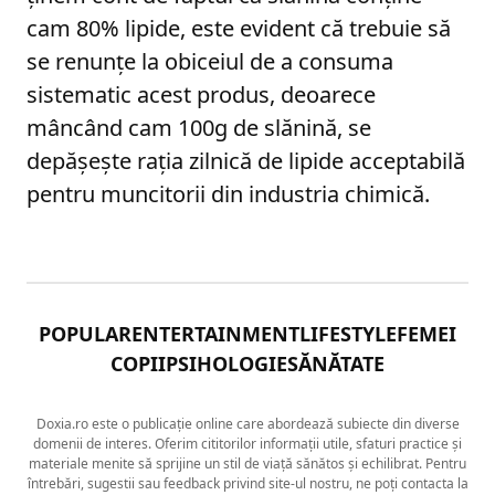
cam 80% lipide, este evident că trebuie să
se renunțe la obiceiul de a consuma
sistematic acest produs, deoarece
mâncând cam 100g de slănină, se
depășește rația zilnică de lipide acceptabilă
pentru muncitorii din industria chimică.
POPULAR
ENTERTAINMENT
LIFESTYLE
FEMEI
COPII
PSIHOLOGIE
SĂNĂTATE
Doxia.ro este o publicație online care abordează subiecte din diverse
domenii de interes. Oferim cititorilor informații utile, sfaturi practice și
materiale menite să sprijine un stil de viață sănătos și echilibrat. Pentru
întrebări, sugestii sau feedback privind site-ul nostru, ne poți contacta la