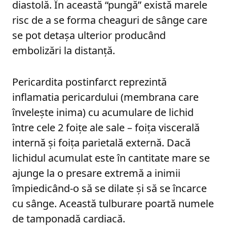
diastolă. În această “pungă” există marele
risc de a se forma cheaguri de sânge care
se pot detaşa ulterior producând
embolizări la distanţă.
Pericardita postinfarct reprezintă
inflamatia pericardului (membrana care
înveleşte inima) cu acumulare de lichid
între cele 2 foiţe ale sale – foiţa viscerală
internă şi foiţa parietală externă. Dacă
lichidul acumulat este în cantitate mare se
ajunge la o presare extremă a inimii
împiedicând-o să se dilate şi să se încarce
cu sânge. Această tulburare poartă numele
de tamponadă cardiacă.