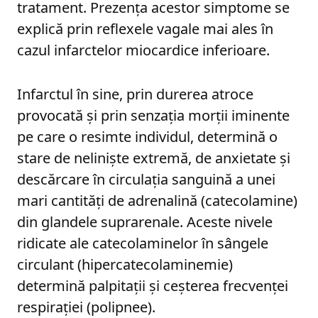
tratament. Prezenţa acestor simptome se
explică prin reflexele vagale mai ales în
cazul infarctelor miocardice inferioare.
Infarctul în sine, prin durerea atroce
provocată şi prin senzaţia morţii iminente
pe care o resimte individul, determină o
stare de nelinişte extremă, de anxietate şi
descărcare în circulaţia sanguină a unei
mari cantităţi de adrenalină (catecolamine)
din glandele suprarenale. Aceste nivele
ridicate ale catecolaminelor în sângele
circulant (hipercatecolaminemie)
determină palpitaţii şi ceşterea frecvenţei
respiraţiei (polipnee).