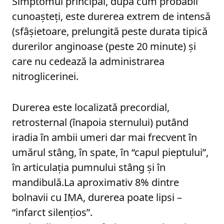
Simptomul principal, după cum probabil
cunoaşteţi, este durerea extrem de intensă
(sfâşietoare, prelungită peste durata tipică
durerilor anginoase (peste 20 minute) şi
care nu cedează la administrarea
nitroglicerinei.
Durerea este localizată precordial,
retrosternal (înapoia sternului) putând
iradia în ambii umeri dar mai frecvent în
umărul stâng, în spate, în “capul pieptului”,
în articulaţia pumnului stâng şi în
mandibulă.La aproximativ 8% dintre
bolnavii cu IMA, durerea poate lipsi –
“infarct silenţios”.