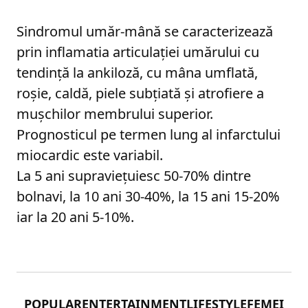
Sindromul umăr-mână se caracterizează
prin inflamatia articulaţiei umărului cu
tendinţă la ankiloză, cu mâna umflată,
roşie, caldă, piele subţiată şi atrofiere a
muşchilor membrului superior.
Prognosticul pe termen lung al infarctului
miocardic este variabil.
La 5 ani supravieţuiesc 50-70% dintre
bolnavi, la 10 ani 30-40%, la 15 ani 15-20%
iar la 20 ani 5-10%.
POPULAR
ENTERTAINMENT
LIFESTYLE
FEMEI