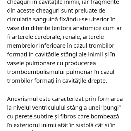
cheaguri în cavităţile inimii, iar fragmente
din aceste cheaguri sunt preluate de
circulaţia sanguină fixându-se ulterior în
vase din diferite teritorii anatomice cum ar
fi arterele cerebrale, renale, arterele
membrelor inferioare în cazul trombilor
formaţi în cavităţile stângi ale inimii şi în
vasele pulmonare cu producerea
tromboembolismului pulmonar în cazul
trombilor formaţi în cavităţile drepte.
Anevrismul este caracterizat prin formarea
la nivelul ventriculului stâng a unei “pungi”
cu perete subţire şi fibros care bombează
în exteriorul inimii atât în sistolă cât şi în