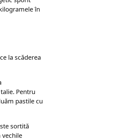
kilogramele în
uce la scăderea
a
talie. Pentru
 luăm pastile cu
ste sortită
a vechile