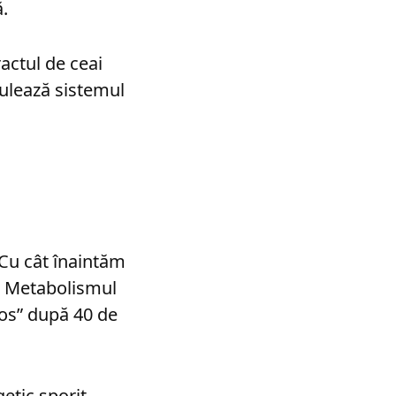
.
actul de ceai
mulează sistemul
n
 Cu cât înaintăm
e. Metabolismul
mos” după 40 de
etic sporit