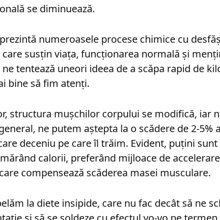
monală se diminuează.
prezintă numeroasele procese chimice cu desfă
, care susțin viața, funcționarea normală și menți
, ne tentează uneori ideea de a scăpa rapid de ki
i bine să fim atenți.
or, structura mușchilor corpului se modifică, iar 
n general, ne putem aștepta la o scădere de 2-5% a
are deceniu pe care îl trăim. Evident, puțini sunt 
ărând calorii, preferând mijloace de accelerare
 care compensează scăderea masei musculare.
pelăm la diete insipide, care nu fac decât să ne 
ație și să se soldeze cu efectul yo-yo pe termen 