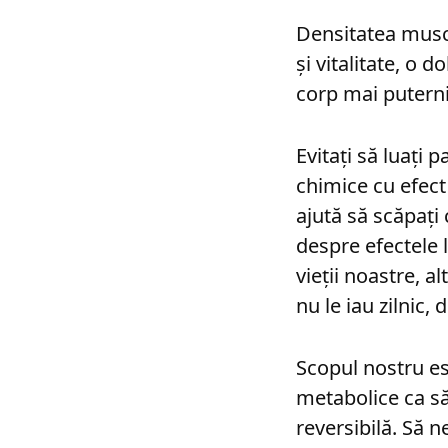
Densitatea muscu
și vitalitate, o 
corp mai puternic
Evitați să luați 
chimice cu efect
ajută să scăpați 
despre efectele 
vieții noastre, a
nu le iau zilnic,
Scopul nostru es
metabolice ca să
reversibilă. Să n