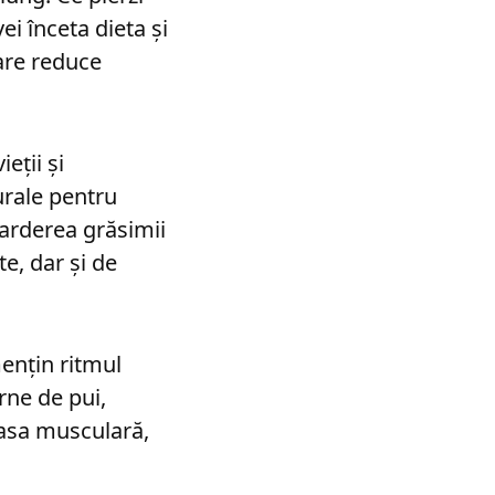
i înceta dieta și
are reduce
eții și
urale pentru
 arderea grăsimii
e, dar și de
ențin ritmul
rne de pui,
masa musculară,