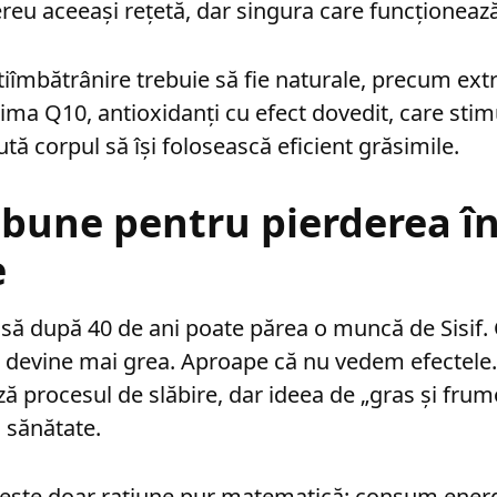
eu aceeași rețetă, dar singura care funcționează
iîmbătrânire trebuie să fie naturale, precum extr
ma Q10, antioxidanți cu efect dovedit, care sti
ută corpul să își folosească eficient grăsimile.
i bune pentru pierderea î
e
să după 40 de ani poate părea o muncă de Sisif.
ât devine mai grea. Aproape că nu vedem efectel
ă procesul de slăbire, dar ideea de „gras și fru
 sănătate.
i este doar rațiune pur matematică: consum energ