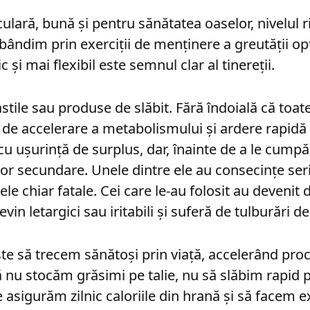
lară, bună și pentru sănătatea oaselor, nivelul r
dobândim prin exerciții de menținere a greutății op
 și mai flexibil este semnul clar al tinereții.
pastile sau produse de slăbit. Fără îndoială că toa
 de accelerare a metabolismului și ardere rapidă 
cu ușurință de surplus, dar, înainte de a le cumpă
lor secundare. Unele dintre ele au consecințe se
ltele chiar fatale. Cei care le-au folosit au deveni
 devin letargici sau iritabili și suferă de tulburări
te să trecem sănătoși prin viață, accelerând pro
 nu stocăm grăsimi pe talie, nu să slăbim rapid 
e asigurăm zilnic caloriile din hrană și să facem exe