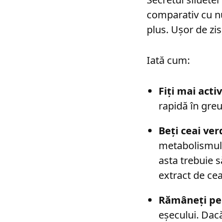
comparativ cu nu
plus. Ușor de zis
Iată cum:
Fiți mai activ
rapidă în gre
Beți ceai ver
metabolismului
asta trebuie s
extract de cea
Rămâneți pe
eșecului. Dacă