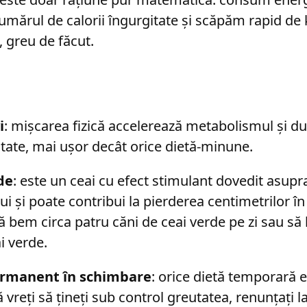
mărul de calorii îngurgitate și scăpăm rapid de 
, greu de făcut.
i
: mișcarea fizică accelerează metabolismul și d
utate, mai ușor decât orice dietă-minune.
de
: este un ceai cu efect stimulant dovedit asupr
 și poate contribui la pierderea centimetrilor în 
ă bem circa patru căni de ceai verde pe zi sau să
i verde.
rmanent în schimbare
: orice dietă temporară e
 vreți să țineți sub control greutatea, renunțați l