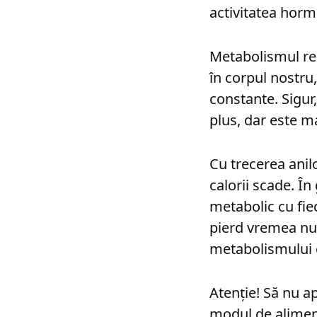
activitatea hor
Metabolismul re
în corpul nostru
constante. Sigur
plus, dar este ma
Cu trecerea anil
calorii scade. Î
metabolic cu fiec
pierd vremea num
metabolismului
Atenție! Să nu a
modul de aliment