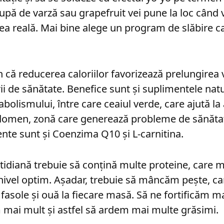
ă de varză sau grapefruit vei pune la loc când ve
mea reală. Mai bine alege un program de slăbire c
in că reducerea caloriilor favorizează prelungirea vi
ii de sănătate. Benefice sunt și suplimentele nat
bolismului, între care ceaiul verde, care ajută la
bdomen, zonă care generează probleme de sănătat
ente sunt și Coenzima Q10 și L-carnitina.
tidiană trebuie să conțină multe proteine, care m
nivel optim. Așadar, trebuie să mâncăm pește, ca
 fasole și ouă la fiecare masă. Să ne fortificăm 
mai mult și astfel să ardem mai multe grăsimi.