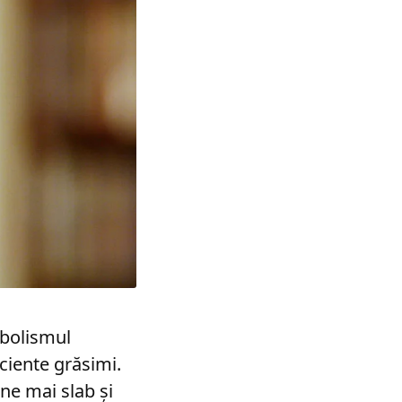
abolismul
iciente grăsimi.
ne mai slab și