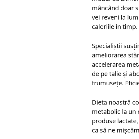
mâncând doar sup
vei reveni la lu
caloriile în timp.
Specialiștii susț
ameliorarea stăr
accelerarea meta
de pe talie și a
frumusețe. Efici
Dieta noastră co
metabolic la un 
produse lactate,
ca să ne mișcăm 