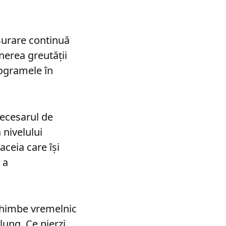
șurare continuă
nerea greutății
logramele în
necesarul de
 nivelului
aceia care își
 a
schimbe vremelnic
lung. Ce pierzi