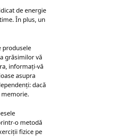
idicat de energie
time. În plus, un
te produsele
a grăsimilor vă
ra, informați-vă
rioase asupra
t dependenți: dacă
 de memorie.
cesele
printr-o metodă
rciții fizice pe