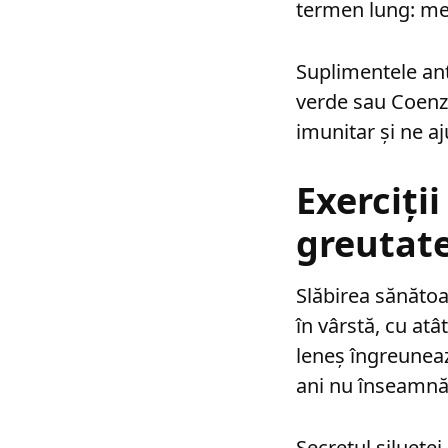
termen lung: mer
Suplimentele ant
verde sau Coenzi
imunitar și ne aj
Exerciți
greutat
Slăbirea sănătoa
în vârstă, cu at
leneș îngreuneaz
ani nu înseamnă
Secretul siluete