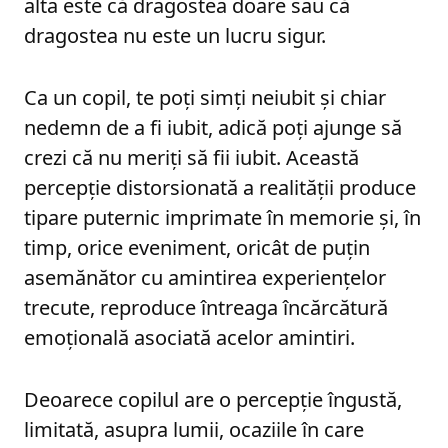
alta este că dragostea doare sau că
dragostea nu este un lucru sigur.
Ca un copil, te poți simți neiubit și chiar
nedemn de a fi iubit, adică poți ajunge să
crezi că nu meriți să fii iubit. Această
percepție distorsionată a realității produce
tipare puternic imprimate în memorie și, în
timp, orice eveniment, oricât de puțin
asemănător cu amintirea experiențelor
trecute, reproduce întreaga încărcătură
emoțională asociată acelor amintiri.
Deoarece copilul are o percepție îngustă,
limitată, asupra lumii, ocaziile în care