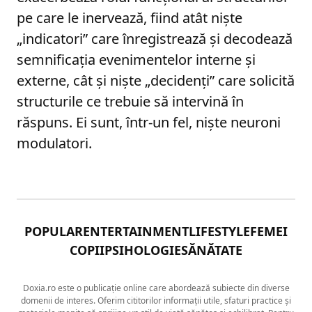
pe care le inervează, fiind atât niște
„indicatori” care înregistrează și decodează
semnificația evenimentelor interne și
externe, cât și niște „decidenți” care solicită
structurile ce trebuie să intervină în
răspuns. Ei sunt, într-un fel, niște neuroni
modulatori.
POPULAR
ENTERTAINMENT
LIFESTYLE
FEMEI
COPII
PSIHOLOGIE
SĂNĂTATE
Doxia.ro este o publicație online care abordează subiecte din diverse
domenii de interes. Oferim cititorilor informații utile, sfaturi practice și