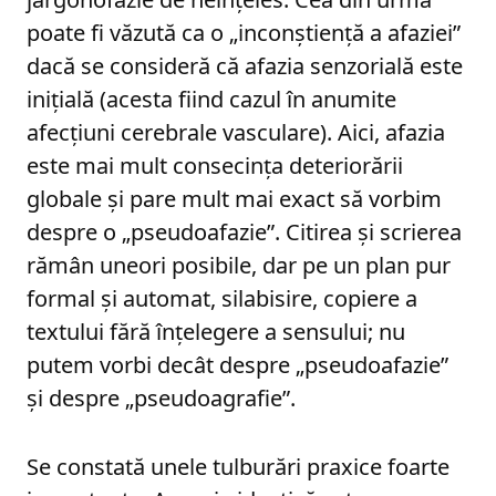
poate fi văzută ca o „inconştienţă a afaziei”
dacă se consideră că afazia senzorială este
iniţială (acesta fiind cazul în anumite
afecţiuni cerebrale vasculare). Aici, afazia
este mai mult consecinţa deteriorării
globale şi pare mult mai exact să vorbim
despre o „pseudoafazie”. Citirea şi scrierea
rămân uneori posibile, dar pe un plan pur
formal şi automat, silabisire, copiere a
textului fără înţelegere a sensului; nu
putem vorbi decât despre „pseudoafazie”
şi despre „pseudoagrafie”.
Se constată unele tulburări praxice foarte