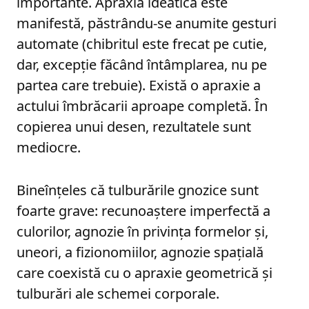
importante. Apraxia ideatică este
manifestă, păstrându-se anumite gesturi
automate (chibritul este frecat pe cutie,
dar, excepţie făcând întâmplarea, nu pe
partea care trebuie). Există o apraxie a
actului îmbrăcarii aproape completă. În
copierea unui desen, rezultatele sunt
mediocre.
Bineînţeles că tulburările gnozice sunt
foarte grave: recunoaştere imperfectă a
culorilor, agnozie în privinţa formelor şi,
uneori, a fizionomiilor, agnozie spaţială
care coexistă cu o apraxie geometrică şi
tulburări ale schemei corporale.