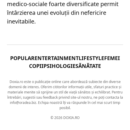
medico-sociale foarte diversificate permit
întârzierea unei evoluţii din nefericire
inevitabile.
POPULAR
ENTERTAINMENT
LIFESTYLE
FEMEI
COPII
PSIHOLOGIE
SĂNĂTATE
Doxia.ro este o publicație online care abordează subiecte din diverse
domenii de interes. Oferim cititorilor informații utile, sfaturi practice și
materiale menite să sprijine un stil de viață sănătos și echilibrat. Pentru
întrebări, sugestii sau feedback privind site-ul nostru, ne poți contacta la
info@oradea.biz. Echipa noastră îți va răspunde în cel mai scurt timp
posibil.
© 2026 DOXIA.RO