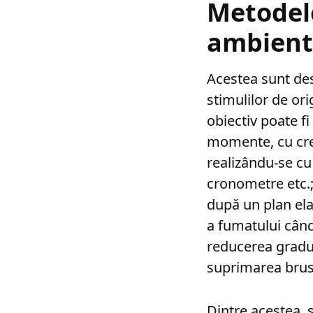
Metodele
ambient
Acestea sunt des
stimulilor de ori
obiectiv poate fi
momente, cu cre
realizându-se cu
cronometre etc.;
după un plan ela
a fumatului când 
reducerea gradual
suprimarea brusc
Dintre acestea, 