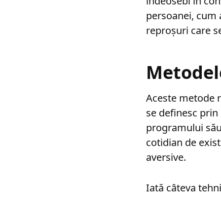
îndeosebi în cond
persoanei, cum a
reproșuri care se
Metodel
Aceste metode re
se definesc prin 
programului său 
cotidian de exis
aversive.
Iată câteva tehni