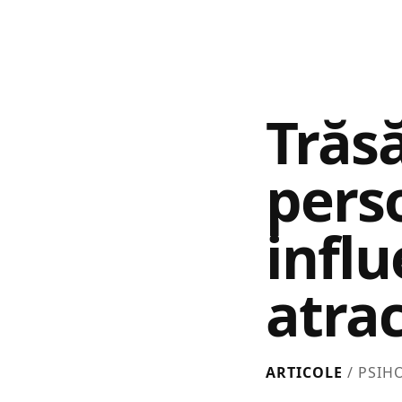
Trăsă
pers
infl
atrac
ARTICOLE
/ PSIH