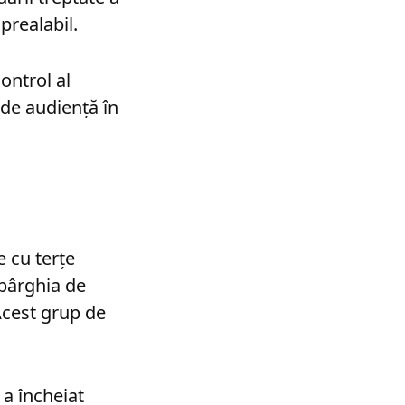
 prealabil.
ontrol al
 de audiență în
 cu terțe
 pârghia de
Acest grup de
 a încheiat