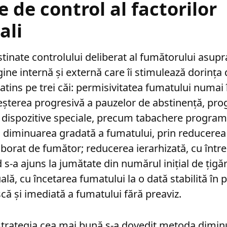
 de control al factorilor
ali
tinate controlului deliberat al fumătorului asupr
gine internă și externă care îi stimulează dorința
 atins pe trei căi: permisivitatea fumatului numai
șterea progresivă a pauzelor de abstinență, pr
 dispozitive speciale, precum tabachere program
 diminuarea gradată a fumatului, prin reducerea 
borat de fumător; reducerea ierarhizată, cu într
s-a ajuns la jumătate din numărul inițial de țigăr
ă, cu încetarea fumatului la o dată stabilită în p
ă și imediată a fumatului fără preaviz.
strategia cea mai bună s-a dovedit metoda diminu