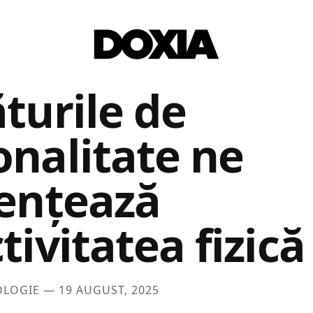
turile de
onalitate ne
uenţează
tivitatea fizică
OLOGIE —
19 AUGUST, 2025