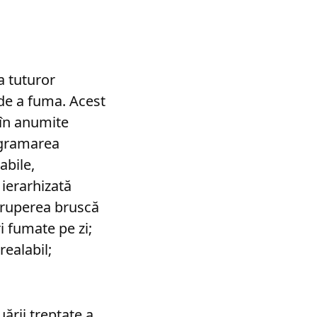
a tuturor
 de a fuma. Acest
 în anumite
ogramarea
abile,
ierarhizată
eruperea bruscă
i fumate pe zi;
realabil;
ării treptate a