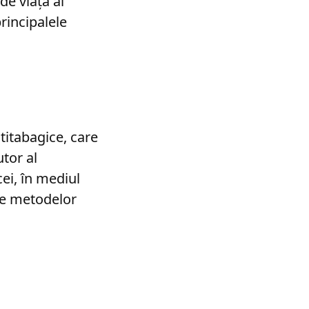
de viață al
rincipalele
titabagice, care
utor al
ei, în mediul
ele metodelor