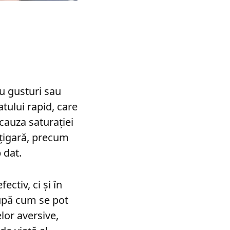
a
u gusturi sau
tului rapid, care
 cauza saturației
o țigară, precum
 dat.
ectiv, ci și în
upă cum se pot
lor aversive,