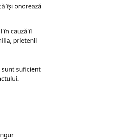
că își onorează
l în cauză îl
lia, prietenii
 sunt suficient
ctului.
ingur