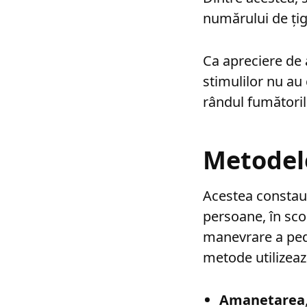
numărului de țigă
Ca apreciere de
stimulilor nu au
rândul fumătoril
Metodel
Acestea constau 
persoane, în scop
manevrare a ped
metode utilizează
Amanetarea