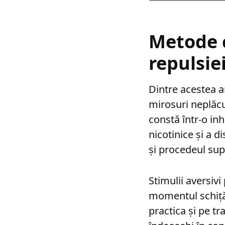
Metode 
repulsie
Dintre acestea a
mirosuri neplăcu
constă într-o inh
nicotinice și a d
și procedeul sup
Stimulii aversivi
momentul schiță
practica și pe tr