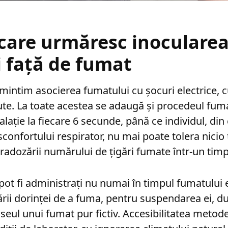
care urmăresc inoculare
i față de fumat
mintim asocierea fumatului cu șocuri electrice, c
te. La toate acestea se adaugă și procedeul fuma
alație la fiecare 6 secunde, până ce individul, din
isconfortului respirator, nu mai poate tolera nici
radozării numărului de țigări fumate într-un timp
 pot fi administrați nu numai în timpul fumatului ef
rii dorinței de a fuma, pentru suspendarea ei, d
aseul unui fumat pur fictiv. Accesibilitatea metode