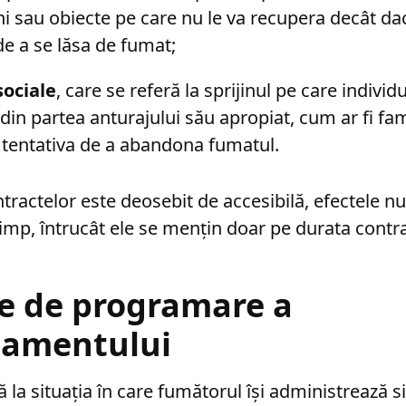
ni sau obiecte pe care nu le va recupera decât da
de a se lăsa de fumat;
sociale
, care se referă la sprijinul pe care individu
 din partea anturajului său apropiat, cum ar fi fami
n tentativa de a abandona fumatul.
ractelor este deosebit de accesibilă, efectele nu
timp, întrucât ele se mențin doar pe durata contra
e de programare a
amentului
ă la situația în care fumătorul își administrează s