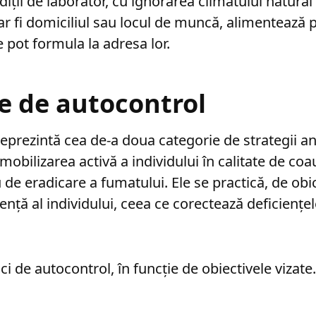
iții de laborator, cu ignorarea climatului natural 
r fi domiciliul sau locul de muncă, alimentează p
 pot formula la adresa lor.
e de autocontrol
prezintă cea de-a doua categorie de strategii an
mobilizarea activă a individului în calitate de coa
de eradicare a fumatului. Ele se practică, de obic
tență al individului, ceea ce corectează deficienț
ci de autocontrol, în funcție de obiectivele vizate.