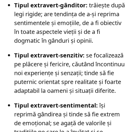
Tipul extravert-gânditor:
trăiește după
legi rigide; are tendința de a-și reprima
sentimentele și emoțiile, de a fi obiectiv
în toate aspectele vieții și de a fi
dogmatic în gânduri și opinii.
Tipul extravert-senzitiv:
se focalizează
pe plăcere și fericire, căutând încontinuu
noi experiențe și senzații; tinde să fie
puternic orientat spre realitate și foarte
adaptabil la oameni și situații diferite.
Tipul extravert-sentimental:
își
reprimă gândirea și tinde să fie extrem
de emoțional; se agață de valorile și
tradițiile pe care le-a învățat și se