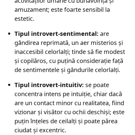
activităților umane cu bunăvoință și
amuzament; este foarte sensibil la
estetic.
Tipul introvert-sentimental:
are
gândirea reprimată, un aer misterios și
inaccesibil celorlalți; tinde să fie modest
și copilăros, cu puțină considerație față
de sentimentele și gândurile celorlalți.
Tipul introvert-intuitiv:
se poate
concentra intens pe intuiție, chiar dacă
are un contact minor cu realitatea, fiind
vizionar și visător cu ochii deschiși; este
puțin înțeles de ceilalți și poate părea
ciudat și excentric.