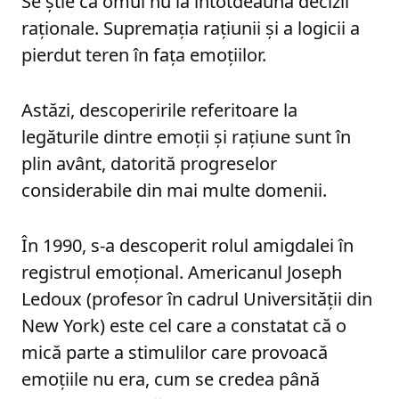
Se știe că omul nu ia întotdeauna decizii
raționale. Supremația rațiunii și a logicii a
pierdut teren în fața emoțiilor.
Astăzi, descoperirile referitoare la
legăturile dintre emoții și rațiune sunt în
plin avânt, datorită progreselor
considerabile din mai multe domenii.
În 1990, s-a descoperit rolul amigdalei în
registrul emoțional. Americanul Joseph
Ledoux (profesor în cadrul Universității din
New York) este cel care a constatat că o
mică parte a stimulilor care provoacă
emoțiile nu era, cum se credea până