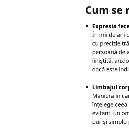
Cum se r
Expresia fețe
În mii de ani 
cu precizie tr
persoană de a
liniștită, anx
dacă este indi
Limbajul cor
Maniera în ca
înțelege ceea
evitant, un om
pur și simplu 