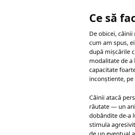
Ce să fa
De obicei, câini
cum am spus, ei 
după mișcările co
modalitate de a 
capacitate foart
inconștiente, pe
Câinii atacă per
răutate — un an
dobândite de-a l
stimula agresivit
de un eventual a