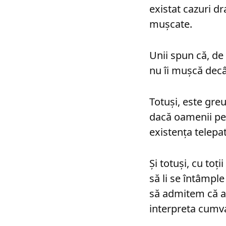
existat cazuri d
mușcate.
Unii spun că, de 
nu îi mușcă decâ
Totuși, este gre
dacă oamenii pe c
existența telepa
Și totuși, cu toț
să li se întâmpl
să admitem că an
interpreta cum