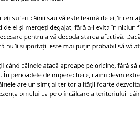
ți suferi câinii sau vă este teamă de ei, încercați 
de ei și mergeți degajat, fără a-i evita în niciun fel.
necesare pentru a vă decoda starea afectivă. Dacă
ă nu îi suportați, este mai puțin probabil să vă a
ații când câinele atacă aproape pe oricine, fără s
e. În perioadele de împerechere, câinii devin extr
ele are un simț al teritorialității foarte dezvolt
zența omului ca pe o încălcare a teritoriului, câi