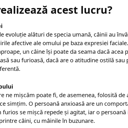
ealizează acest lucru?
i
de evoluție alături de specia umană, câinii au înv
ăirile afective ale omului pe baza expresiei facial
proape, un câine își poate da seama dacă acea 
ioasă sau furioasă, dacă are o atitudine ostilă sau
ferentă.
pului
re ne mișcăm poate fi, de asemenea, folosită de
 ce simțim. O persoană anxioasă are un comport
 furios se mișcă repede și agitat, iar o persoană 
printre câini, cu mâinile în buzunare.