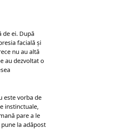
ă de ei. După
esia facială și
rece nu au altă
e au dezvoltat o
esea
Nu este vorba de
 instinctuale,
umană pare a le
se pune la adăpost