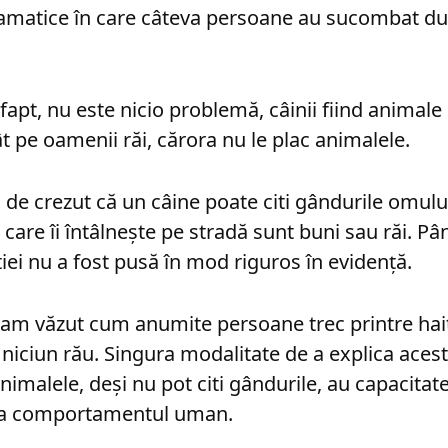
ramatice în care câteva persoane au sucombat du
fapt, nu este nicio problemă, câinii fiind animale
t pe oamenii răi, cărora nu le plac animalele.
u de crezut că un câine poate citi gândurile omulu
are îi întâlnește pe stradă sunt buni sau răi. Pân
tiei nu a fost pusă în mod riguros în evidență.
ii am văzut cum anumite persoane trec printre hait
e niciun rău. Singura modalitate de a explica ace
imalele, deși nu pot citi gândurile, au capacitat
va comportamentul uman.