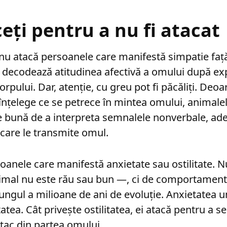
ceți pentru a nu fi atacat
i nu atacă persoanele care manifestă simpatie faț
decodează atitudinea afectivă a omului după expr
rpului. Dar, atenție, cu greu pot fi păcăliți. Deoa
înțelege ce se petrece în mintea omului, animalel
e bună de a interpreta semnalele nonverbale, ad
 care le transmite omul.
soanele care manifestă anxietate sau ostilitate. 
imal nu este rău sau bun —, ci de comportamente
ungul a milioane de ani de evoluție. Anxietatea 
atea. Cât privește ostilitatea, ei atacă pentru a 
tac din partea omului.