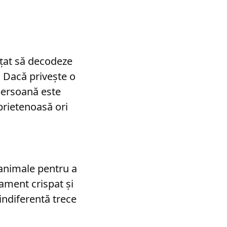
ățat să decodeze
e. Dacă privește o
persoană este
 prietenoasă ori
 animale pentru a
ament crispat și
indiferentă trece