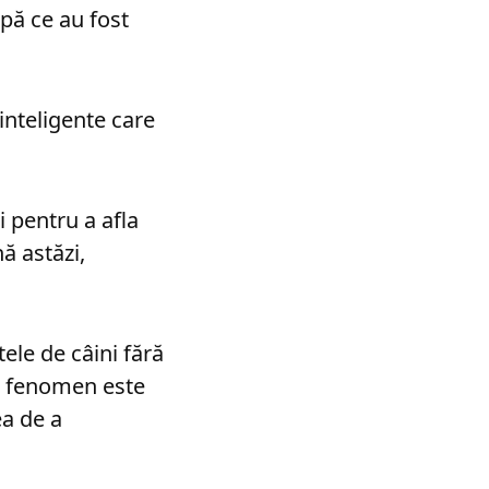
pă ce au fost
 inteligente care
i pentru a afla
ă astăzi,
ele de câini fără
st fenomen este
ea de a