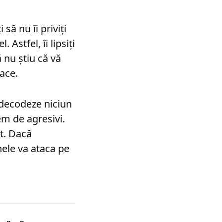
să nu îi priviți
 Astfel, îi lipsiți
 nu știu că vă
tace.
ă decodeze niciun
em de agresivi.
at. Dacă
nele va ataca pe