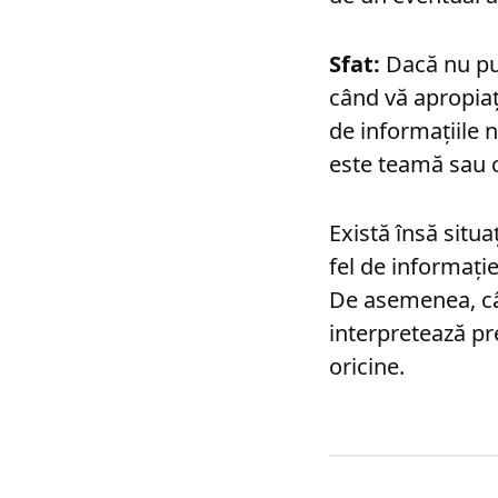
Sfat:
Dacă nu pute
când vă apropiați 
de informațiile 
este teamă sau c
Există însă situ
fel de informați
De asemenea, câin
interpretează pre
oricine.