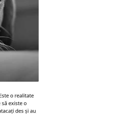
Este o realitate
 să existe o
tacați des și au