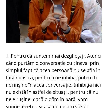
1. Pentru că suntem mai dezgheţaţi. Atunci
când purtăm o conversaţie cu cineva, prin
simplul fapt că acea persoană nu se afla în
faţa noastră, pentru a ne inhiba, putem fi
noi înşine în acea conversaţie. Inhibiţia nici
nu există în astfel de situaţii, pentru că nu
ne e ruşine: dacă o dăm în bară, vom
spune: eeeh... şi-aşa nu ne-am văzut