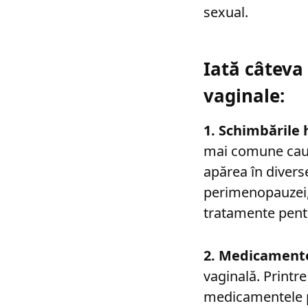
sexual.
Iată câteva
vaginale:
1. Schimbările
mai comune cauz
apărea în divers
perimenopauzei,
tratamente pent
2. Medicamente
vaginală. Printr
medicamentele p