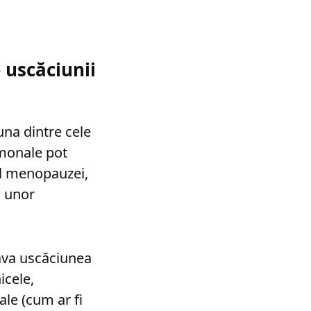
 uscăciunii
una dintre cele
rmonale pot
ul menopauzei,
a unor
va uscăciunea
icele,
le (cum ar fi