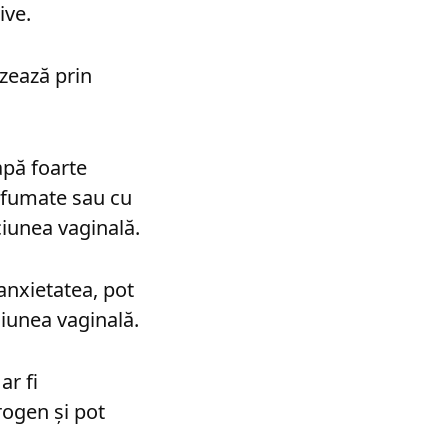
ive.
zează prin
apă foarte
arfumate sau cu
ciunea vaginală.
 anxietatea, pot
ciunea vaginală.
r fi
rogen și pot