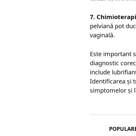
7. Chimioterapi
pelviană pot duce
vaginală.
Este important s
diagnostic corec
include lubrifian
Identificarea și
simptomelor și îm
POPULAR