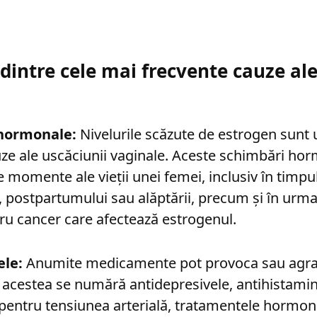
 dintre cele mai frecvente cauze ale
 hormonale:
Nivelurile scăzute de estrogen sunt 
e ale uscăciunii vaginale. Aceste schimbări ho
e momente ale vieții unei femei, inclusiv în timp
 postpartumului sau alăptării, precum și în urm
ru cancer care afectează estrogenul.
le:
Anumite medicamente pot provoca sau agra
e acestea se numără antidepresivele, antihistamin
entru tensiunea arterială, tratamentele hormona