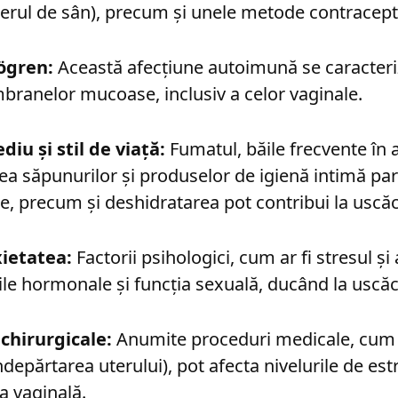
erul de sân), precum și unele metode contracept
ögren:
Această afecțiune autoimună se caracteri
ranelor mucoase, inclusiv a celor vaginale.
diu și stil de viață:
Fumatul, băile frecvente în 
zarea săpunurilor și produselor de igienă intimă p
te, precum și deshidratarea pot contribui la uscă
xietatea:
Factorii psihologici, cum ar fi stresul și
rile hormonale și funcția sexuală, ducând la uscă
 chirurgicale:
Anumite proceduri medicale, cum a
depărtarea uterului), pot afecta nivelurile de est
a vaginală.