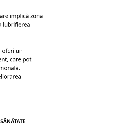
are implică zona
 lubrifierea
 oferi un
ent, care pot
ormonală.
eliorarea
E
SĂNĂTATE