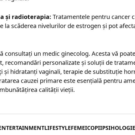
a și radioterapia:
Tratamentele pentru cancer c
 la scăderea nivelurilor de estrogen și pot afecta
ă consultați un medic ginecolog. Acesta vă poate
t, recomandări personalizate și soluții de tratam
ți și hidratanți vaginali, terapie de substituție h
 tratarea cauzei primare este esențială pentru am
bunătățirea calității vieții.
ENTERTAINMENT
LIFESTYLE
FEMEI
COPII
PSIHOLOGI