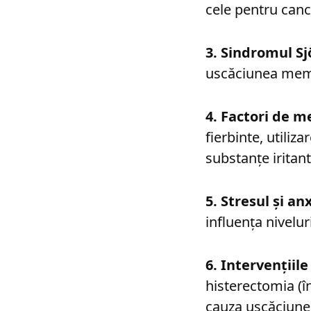
cele pentru canc
3. Sindromul Sj
uscăciunea memb
4. Factori de me
fierbinte, utili
substanțe iritan
5. Stresul și an
influența nivelu
6. Intervențiile
histerectomia (în
cauza uscăciune