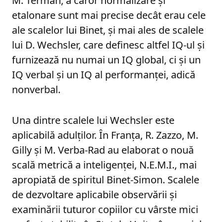
M. Terman, a căror normalizare și
etalonare sunt mai precise decât erau cele
ale scalelor lui Binet, și mai ales de scalele
lui D. Wechsler, care definesc altfel IQ-ul și
furnizează nu numai un IQ global, ci și un
IQ verbal și un IQ al performanței, adică
nonverbal.
Una dintre scalele lui Wechsler este
aplicabilă adulților. În Franța, R. Zazzo, M.
Gilly și M. Verba-Rad au elaborat o nouă
scală metrică a inteligenței, N.E.M.I., mai
apropiată de spiritul Binet-Simon. Scalele
de dezvoltare aplicabile observării și
examinării tuturor copiilor cu vârste mici