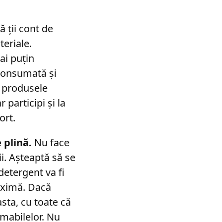
 ții cont de
eriale.
ai puțin
consumată și
, produsele
 participi și la
ort.
 plină.
Nu face
ii. Așteaptă să se
detergent va fi
maximă. Dacă
sta, cu toate că
mabilelor. Nu