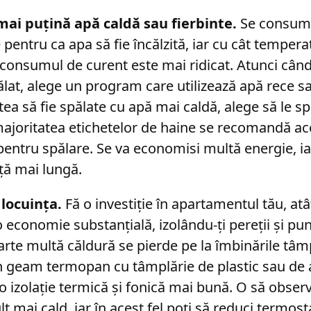
mai puțină apă caldă sau fierbinte.
Se consum
pentru ca apa să fie încălzită, iar cu cât temper
consumul de curent este mai ridicat. Atunci când 
lat, alege un program care utilizează apă rece sa
tea să fie spălate cu apă mai caldă, alege să le sp
 majoritatea etichetelor de haine se recomandă a
entru spălare. Se va economisi multă energie, iar
ță mai lungă.
 locuința.
Fă o investiție în apartamentul tău, atâ
o economie substanțială, izolându-ți pereții și p
rte multă căldură se pierde pe la îmbinările tâmp
Un geam termopan cu tâmplărie de plastic sau de
 o izolație termică și fonică mai bună. O să observ
ult mai cald, iar în acest fel poți să reduci termos