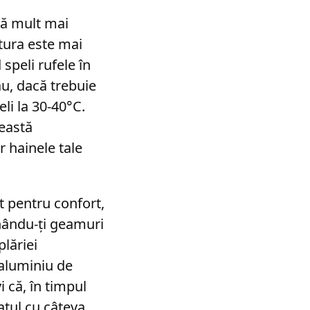
ă mult mai
atura este mai
speli rufele în
u, dacă trebuie
eli la 30-40°C.
ceastă
 hainele tale
t pentru confort,
unându-ți geamuri
lăriei
 aluminiu de
i că, în timpul
tatul cu câteva