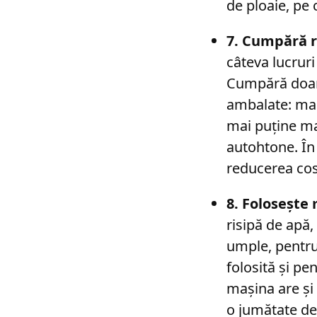
de ploaie, pe c
7. Cumpără r
câteva lucruri
Cumpără doar 
ambalate: ma
mai puține mat
autohtone. În 
reducerea cos
8. Folosește
risipă de apă,
umple, pentru 
folosită și p
mașina are și
o jumătate de