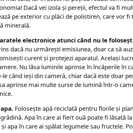
onomia! Dacă vei izola și pereții, efectul va fi mul
ează pe exterior cu plăci de polistiren, care vor fi 
tă minerală.
aratele electronice atunci când nu le foloseșt
prins dacă nu urmărești emisiunea, doar ca să auz
misești curent și protejezi aparatul. Același lucru
amere. Nu lăsa luminile aprinse în încăperile în c
e-le când ieși din cameră, chiar dacă este doar p
sa aprinse mai multe surse de lumină într-o ca
mice.
 apa.
Folosește apă reciclată pentru florile și plan
grădină. Apa în care ai fiert ouă poate fi lăsată la 
l și apa în care ai spălat legumele sau fructele. Poț