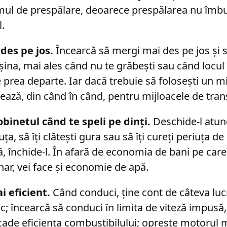
mul de prespălare, deoarece prespălarea nu îmb
l.
des pe jos.
Încearcă să mergi mai des pe jos și s
ina, mai ales când nu te grăbești sau când locul 
 prea departe. Iar dacă trebuie să folosești un mi
tează, din când în când, pentru mijloacele de tra
obinetul când te speli pe dinți.
Deschide-l atunci
a, să îți clătești gura sau să îți cureți periuța de 
să, închide-l. În afară de economia de bani pe care 
nar, vei face și economie de apă.
i eficient.
Când conduci, ține cont de câteva lucr
fic; încearcă să conduci în limita de viteză impus
cade eficiența combustibilului; oprește motorul m