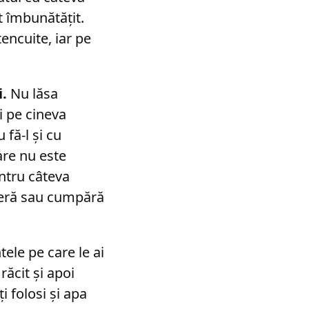
t îmbunătățit.
tencuite, iar pe
i.
Nu lăsa
i pe cineva
 fă-l și cu
are nu este
entru câteva
meră sau cumpără
tele pe care le ai
răcit și apoi
i folosi și apa