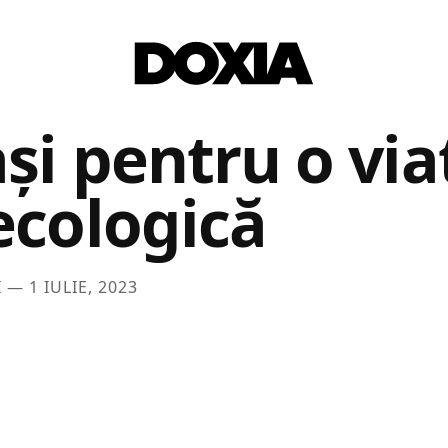
și pentru o via
ecologică
I —
1 IULIE, 2023