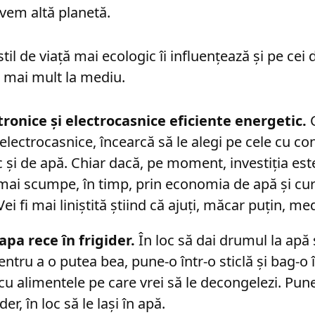
avem altă planetă.
il de viață mai ecologic îi influențează și pe cei 
 mai mult la mediu.
tronice și electrocasnice eficiente energetic.
C
 electrocasnice, încearcă să le alegi pe cele cu 
c și de apă. Chiar dacă, pe moment, investiția es
mai scumpe, în timp, prin economia de apă și cure
ei fi mai liniștită știind că ajuți, măcar puțin, me
apa rece în frigider.
În loc să dai drumul la apă ș
ntru a o putea bea, pune-o într-o sticlă și bag-o în
i cu alimentele pe care vrei să le decongelezi. Pun
der, în loc să le lași în apă.