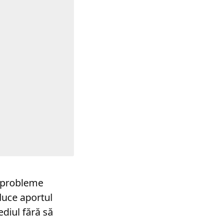
a probleme
duce aportul
diul fără să