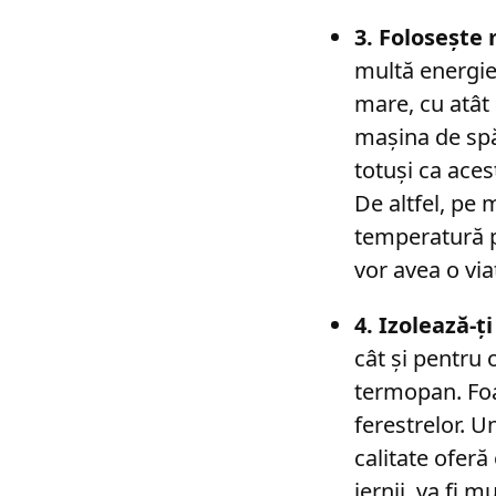
3. Folosește 
multă energie 
mare, cu atât 
mașina de spă
totuși ca aces
De altfel, pe
temperatură p
vor avea o via
4. Izolează-ți
cât și pentru 
termopan. Foa
ferestrelor. 
calitate oferă
iernii, va fi m