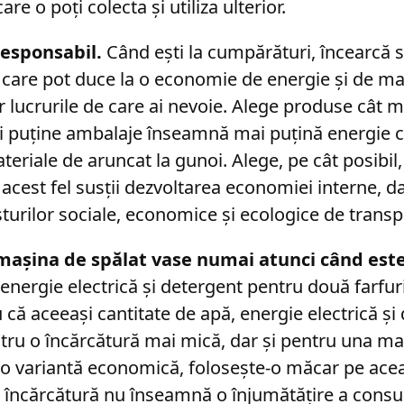
are o poți colecta și utiliza ulterior.
esponsabil.
Când ești la cumpărături, încearcă să
 care pot duce la o economie de energie și de mat
lucrurile de care ai nevoie. Alege produse cât m
i puține ambalaje înseamnă mai puțină energie 
eriale de aruncat la gunoi. Alege, pe cât posibil
acest fel susții dezvoltarea economiei interne, dar
turilor sociale, economice și ecologice de transp
 mașina de spălat vase numai atunci când este
 energie electrică și detergent pentru două farfur
că aceeași cantitate de apă, energie electrică și 
entru o încărcătură mai mică, dar și pentru una 
 o variantă economică, folosește-o măcar pe acea
 încărcătură nu înseamnă o înjumătățire a consu