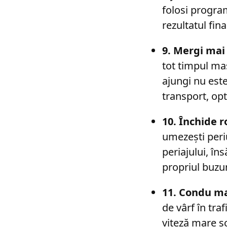
folosi progra
rezultatul fina
9. Mergi mai 
tot timpul maș
ajungi nu este
transport, op
10. Închide r
umezești periuț
periajului, în
propriul buzu
11. Condu ma
de vârf în tra
viteză mare s