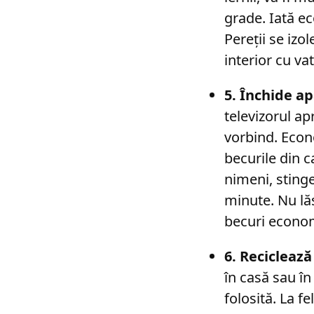
grade. Iată ec
Pereții se izol
interior cu va
5. Închide ap
televizorul a
vorbind. Econo
becurile din c
nimeni, sting
minute. Nu lă
becuri econo
6. Reciclează
în casă sau în 
folosită. La fe