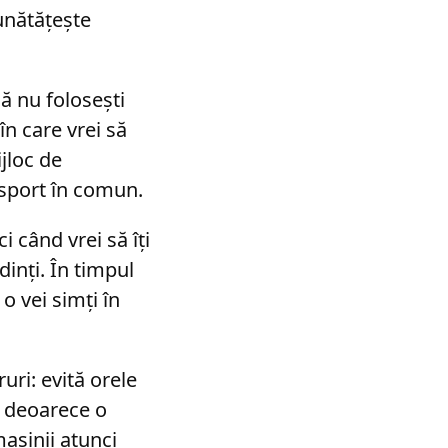
unătățește
ă nu folosești
în care vrei să
jloc de
nsport în comun.
 când vrei să îți
dinți. În timpul
o vei simți în
uri: evită orele
ă, deoarece o
așinii atunci