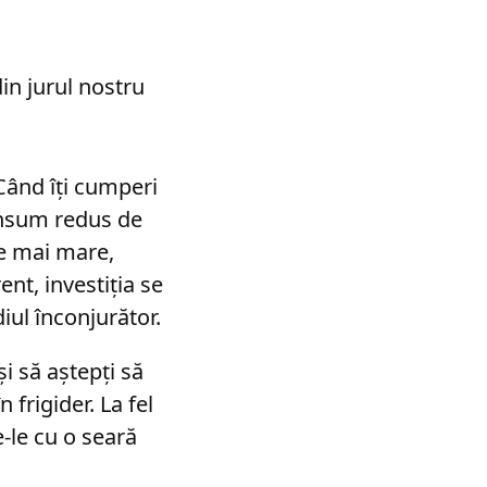
din jurul nostru
ând îți cumperi
consum redus de
te mai mare,
nt, investiția se
diul înconjurător.
i să aștepți să
 frigider. La fel
e-le cu o seară