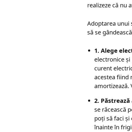
realizeze că nu 
Adoptarea unui st
să se gândească
1. Alege elec
electronice și
curent electri
acestea fiind 
amortizează. V
2. Păstrează 
se răcească pe
poți să faci ș
înainte în frigi