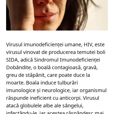
Virusul imunodeficienței umane, HIV, este
virusul vinovat de producerea temutei boli
SIDA, adică Sindromul Imunodeficienței
Dobândite, o boală contagioasă, gravă,
greu de stăpânit, care poate duce la
moarte. Boala induce tulburări
imunologice și neurologice, iar organismul
răspunde ineficient cu anticorpi. Virusul
atacă globulele albe ale sângelui,
infectându-le, iar acestea răspândesc mai