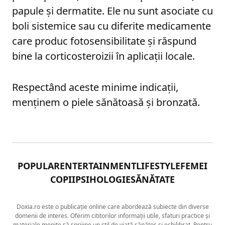
papule și dermatite. Ele nu sunt asociate cu
boli sistemice sau cu diferite medicamente
care produc fotosensibilitate și răspund
bine la corticosteroizii în aplicații locale.
Respectând aceste minime indicații,
menținem o piele sănătoasă și bronzată.
POPULAR
ENTERTAINMENT
LIFESTYLE
FEMEI
COPII
PSIHOLOGIE
SĂNĂTATE
Doxia.ro este o publicație online care abordează subiecte din diverse
domenii de interes. Oferim cititorilor informații utile, sfaturi practice și
materiale menite să sprijine un stil de viață sănătos și echilibrat. Pentru