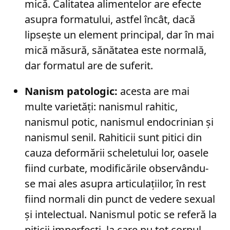
mică. Calitatea alimentelor are efecte
asupra formatului, astfel încât, dacă
lipsește un element principal, dar în mai
mică măsură, sănătatea este normală,
dar formatul are de suferit.
Nanism patologic:
acesta are mai
multe varietăți: nanismul rahitic,
nanismul potic, nanismul endocrinian și
nanismul senil. Rahiticii sunt pitici din
cauza deformării scheletului lor, oasele
fiind curbate, modificările observându-
se mai ales asupra articulațiilor, în rest
fiind normali din punct de vedere sexual
și intelectual. Nanismul potic se referă la
piticii imperfecți, la care nu tot corpul