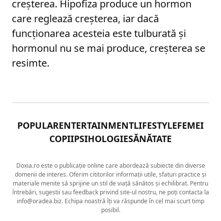
creșterea. Hipofiza produce un hormon
care reglează creșterea, iar dacă
funcționarea acesteia este tulburată și
hormonul nu se mai produce, creșterea se
resimte.
POPULAR
ENTERTAINMENT
LIFESTYLE
FEMEI
COPII
PSIHOLOGIE
SĂNĂTATE
Doxia.ro este o publicație online care abordează subiecte din diverse
domenii de interes. Oferim cititorilor informații utile, sfaturi practice și
materiale menite să sprijine un stil de viață sănătos și echilibrat. Pentru
întrebări, sugestii sau feedback privind site-ul nostru, ne poți contacta la
info@oradea.biz. Echipa noastră îți va răspunde în cel mai scurt timp
posibil.