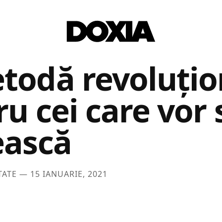
todă revoluţio
u cei care vor 
ească
TATE —
15 IANUARIE, 2021