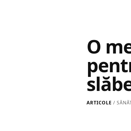
O me
pentr
slăb
ARTICOLE
/ SĂNĂ