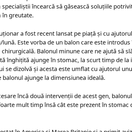
specialiştii încearcă să găsească soluţiile potrivi
 în greutate.
ionar a fost recent lansat pe piaţă şi cu ajutorul
g/lună. Este vorba de un balon care este introdus
e chirurgicală. Balonul minune care ne ajută să slă
tă înghiţită ajunge în stomac, la scurt timp de la
ui se dizolvă şi acesta este umflat cu ajutorul unu
e balonul ajunge la dimensiunea ideală.
cesare încă două intervenţii de acest gen, balonu
oarte mult timp însă cât este prezent în stomac 
estat în America şi Marea Britanie şi a primit avi