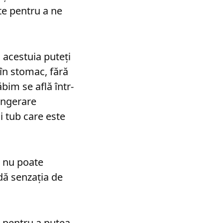
te pentru a ne
 acestuia puteţi
 în stomac, fără
bim se află într-
 ingerare
i tub care este
l nu poate
dă senzaţia de
z pentru a putea