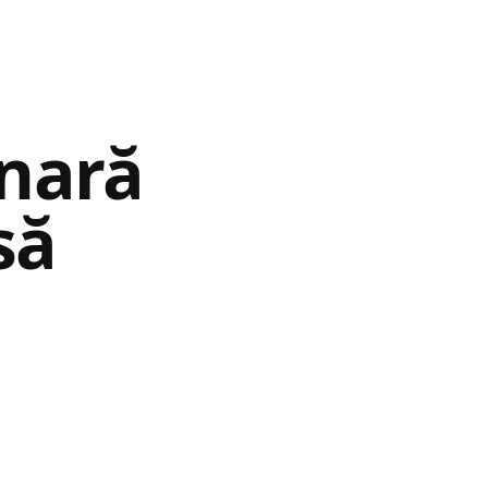
nară
să