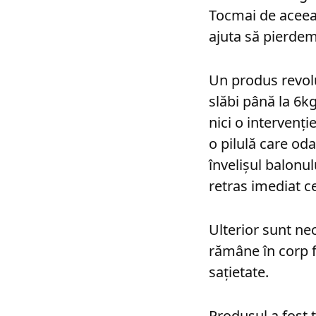
Tocmai de aceea 
ajuta să pierdem
Un produs revoluţ
slăbi până la 6k
nici o intervenţi
o pilulă care oda
învelişul balonul
retras imediat c
Ulterior sunt ne
rămâne în corp f
saţietate.
Produsul a fost t