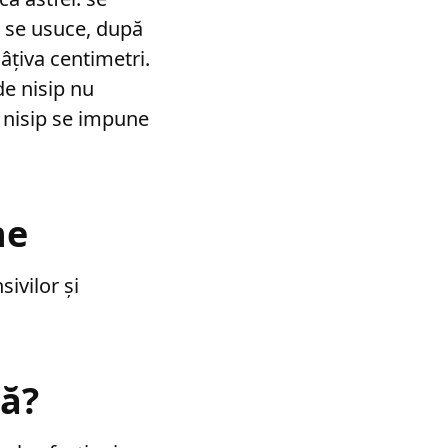
ă se usuce, după
âțiva centimetri.
de nisip nu
 nisip se impune
ne
ivilor și
ă?