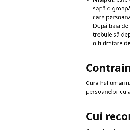
sapă o groapă
care persoana 
După baia de n
trebuie să de
o hidratare de 
Contrain
Cura heliomarină 
persoanelor cu a
Cui rec