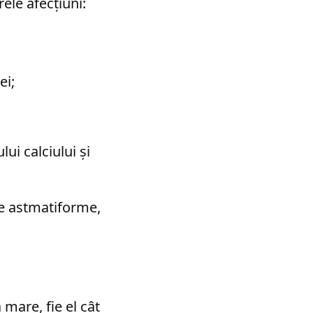
ele afecțiuni:
ei;
ui calciului și
ite astmatiforme,
 mare, fie el cât