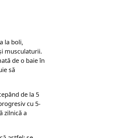
 la boli,
și musculaturii.
ată de o baie în
uie să
cepând de la 5
progresiv cu 5-
 zilnică a
că astfel: se