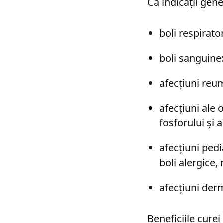
Ca indicații gen
boli respirator
boli sanguine
afecțiuni reu
afecțiuni ale 
fosforului și 
afecțiuni pedi
boli alergice, 
afecțiuni der
Beneficiile curei