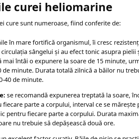
ile curei heliomarine
ei cure sunt numeroase, fiind conferite de:
ile în mare fortifică organismul, îi cresc rezistența
irculația sângelui și au efect tonic asupra pielii 
mai întâi o expunere la soare de 15 minute, urm
de minute. Durata totală zilnică a băilor nu treb
0-40 de minute.
e:
se recomandă expunerea treptată la soare, în
fiecare parte a corpului, interval ce se mărește 
ic pentru fiecare parte a corpului. Durata maximă
soare nu trebuie să depășească două ore.
un excelent factor curativ. Băile de nisip se practi