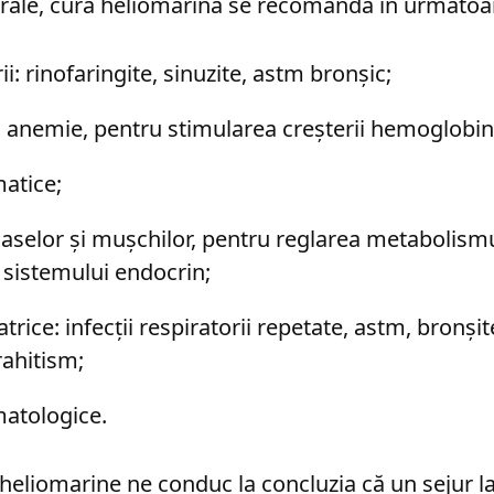
erale, cura heliomarină se recomandă în următoar
ii: rinofaringite, sinuzite, astm bronșic;
: anemie, pentru stimularea creșterii hemoglobin
matice;
oaselor și mușchilor, pentru reglarea metabolismul
a sistemului endocrin;
atrice: infecții respiratorii repetate, astm, bronș
rahitism;
matologice.
 heliomarine ne conduc la concluzia că un sejur la