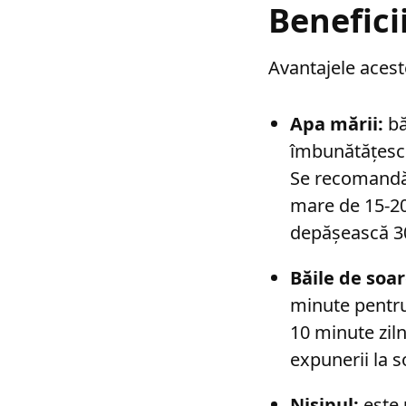
Benefici
Avantajele acest
Apa mării:
bă
îmbunătățesc c
Se recomandă 
mare de 15-20 
depășească 3
Băile de soar
minute pentru 
10 minute ziln
expunerii la 
Nisipul:
este 