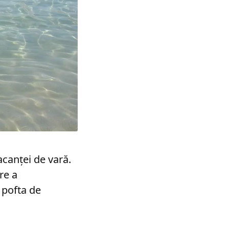
acanței de vară.
re a
 pofta de