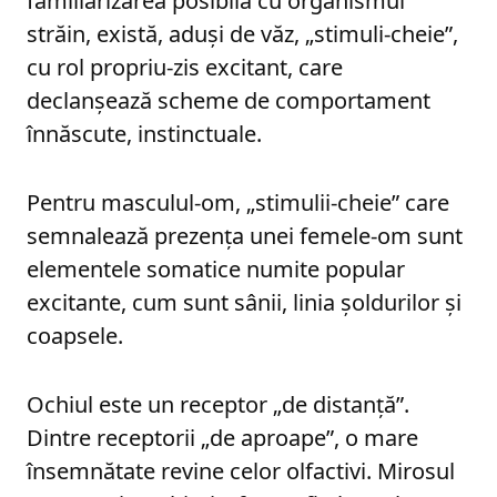
familiarizarea posibilă cu organismul
străin, există, aduși de văz, „stimuli-cheie”,
cu rol propriu-zis excitant, care
declanșează scheme de comportament
înnăscute, instinctuale.
Pentru masculul-om, „stimulii-cheie” care
semnalează prezența unei femele-om sunt
elementele somatice numite popular
excitante, cum sunt sânii, linia șoldurilor și
coapsele.
Ochiul este un receptor „de distanță”.
Dintre receptorii „de aproape”, o mare
însemnătate revine celor olfactivi. Mirosul