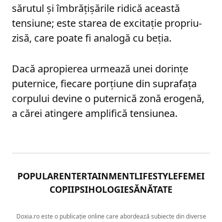
sărutul și îmbrățișările ridică această
tensiune; este starea de excitație propriu-
zisă, care poate fi analogă cu beția.
Dacă apropierea urmează unei dorințe
puternice, fiecare porțiune din suprafața
corpului devine o puternică zonă erogenă,
a cărei atingere amplifică tensiunea.
POPULAR
ENTERTAINMENT
LIFESTYLE
FEMEI
COPII
PSIHOLOGIE
SĂNĂTATE
Doxia.ro este o publicație online care abordează subiecte din diverse