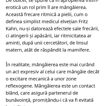
De obicei, se spune că în apropierea intim-
erotică un rol prim îl are mângâierea.
Această frecare ritmică a pielii, cum o
definea simplist medicul elvețian Fritz
Kahn, nu-și datorează efectele sale frecării,
ci atingerii și apăsării, iar ritmicitatea ar
aminti, după unii cercetători, de linsul
matern, atât de răspândit la mamifere.
În realitate, mângâierea este mai curând
un act expresiv al celui care mângâie decât
o excitare mecanică a unor zone
reflexogene. Mângâierea este un contact
blând, care asigură partenerul de
bunăvoință, promițându-i că va fi evitată