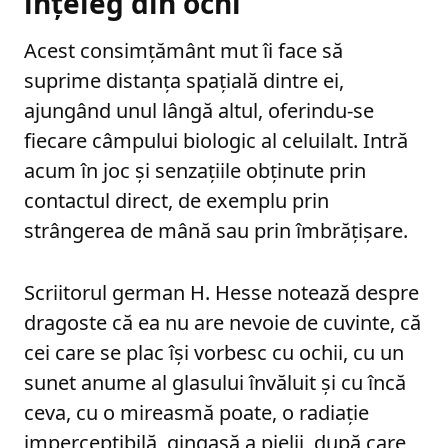
înțeleg din ochi
Acest consimțământ mut îi face să
suprime distanța spațială dintre ei,
ajungând unul lângă altul, oferindu-se
fiecare câmpului biologic al celuilalt. Intră
acum în joc și senzațiile obținute prin
contactul direct, de exemplu prin
strângerea de mână sau prin îmbrățișare.
Scriitorul german H. Hesse notează despre
dragoste că ea nu are nevoie de cuvinte, că
cei care se plac își vorbesc cu ochii, cu un
sunet anume al glasului învăluit și cu încă
ceva, cu o mireasmă poate, o radiație
imperceptibilă, gingașă a pielii, după care