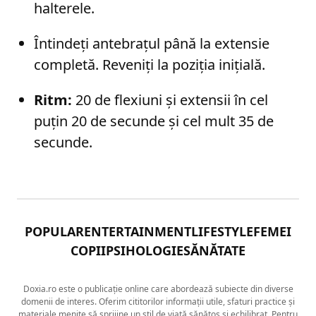
halterele.
Întindeți antebrațul până la extensie
completă. Reveniți la poziția inițială.
Ritm:
20 de flexiuni și extensii în cel
puțin 20 de secunde și cel mult 35 de
secunde.
POPULAR
ENTERTAINMENT
LIFESTYLE
FEMEI
COPII
PSIHOLOGIE
SĂNĂTATE
Doxia.ro este o publicație online care abordează subiecte din diverse
domenii de interes. Oferim cititorilor informații utile, sfaturi practice și
materiale menite să sprijine un stil de viață sănătos și echilibrat. Pentru