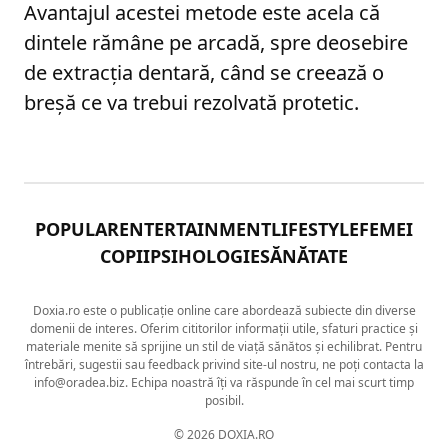
Avantajul acestei metode este acela că
dintele rămâne pe arcadă, spre deosebire
de extracția dentară, când se creează o
breșă ce va trebui rezolvată protetic.
POPULAR
ENTERTAINMENT
LIFESTYLE
FEMEI
COPII
PSIHOLOGIE
SĂNĂTATE
Doxia.ro este o publicație online care abordează subiecte din diverse
domenii de interes. Oferim cititorilor informații utile, sfaturi practice și
materiale menite să sprijine un stil de viață sănătos și echilibrat. Pentru
întrebări, sugestii sau feedback privind site-ul nostru, ne poți contacta la
info@oradea.biz. Echipa noastră îți va răspunde în cel mai scurt timp
posibil.
© 2026 DOXIA.RO