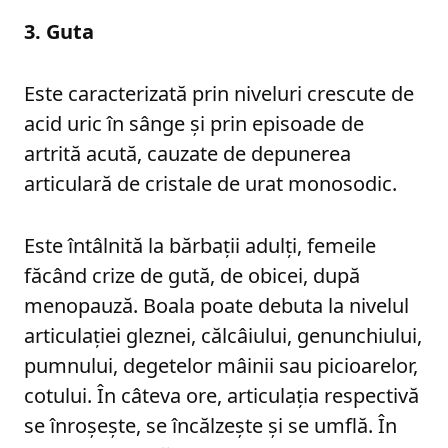
3. Guta
Este caracterizată prin niveluri crescute de
acid uric în sânge și prin episoade de
artrită acută, cauzate de depunerea
articulară de cristale de urat monosodic.
Este întâlnită la bărbații adulți, femeile
făcând crize de gută, de obicei, după
menopauză. Boala poate debuta la nivelul
articulației gleznei, călcâiului, genunchiului,
pumnului, degetelor mâinii sau picioarelor,
cotului. În câteva ore, articulația respectivă
se înroșește, se încălzește și se umflă. În