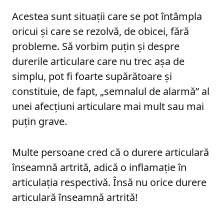
Acestea sunt situații care se pot întâmpla
oricui și care se rezolvă, de obicei, fără
probleme. Să vorbim puțin și despre
durerile articulare care nu trec așa de
simplu, pot fi foarte supărătoare și
constituie, de fapt, „semnalul de alarmă” al
unei afecțiuni articulare mai mult sau mai
puțin grave.
Multe persoane cred că o durere articulară
înseamnă artrită, adică o inflamație în
articulația respectivă. Însă nu orice durere
articulară înseamnă artrită!