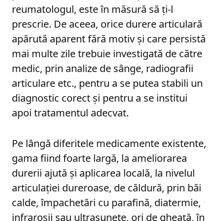
reumatologul, este în măsură să ți-l
prescrie. De aceea, orice durere articulară
apărută aparent fără motiv și care persistă
mai multe zile trebuie investigată de către
medic, prin analize de sânge, radiografii
articulare etc., pentru a se putea stabili un
diagnostic corect și pentru a se institui
apoi tratamentul adecvat.
Pe lângă diferitele medicamente existente,
gama fiind foarte largă, la ameliorarea
durerii ajută și aplicarea locală, la nivelul
articulației dureroase, de căldură, prin băi
calde, împachetări cu parafină, diatermie,
infraroșii sau ultrasunete, ori de gheață, în