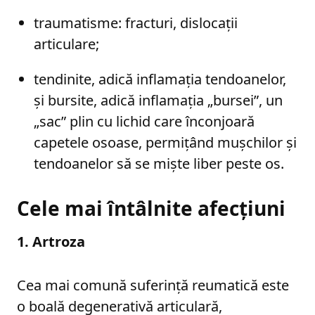
traumatisme: fracturi, dislocații
articulare;
tendinite, adică inflamația tendoanelor,
și bursite, adică inflamația „bursei”, un
„sac” plin cu lichid care înconjoară
capetele osoase, permițând mușchilor și
tendoanelor să se miște liber peste os.
Cele mai întâlnite afecțiuni
1. Artroza
Cea mai comună suferință reumatică este
o boală degenerativă articulară,