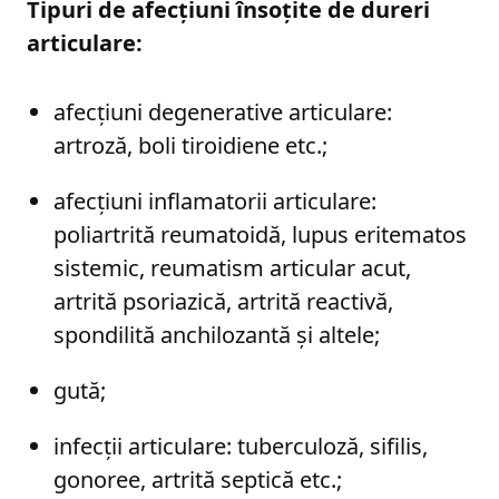
Tipuri de afecțiuni însoțite de dureri
articulare:
afecțiuni degenerative articulare:
artroză, boli tiroidiene etc.;
afecțiuni inflamatorii articulare:
poliartrită reumatoidă, lupus eritematos
sistemic, reumatism articular acut,
artrită psoriazică, artrită reactivă,
spondilită anchilozantă și altele;
gută;
infecții articulare: tuberculoză, sifilis,
gonoree, artrită septică etc.;