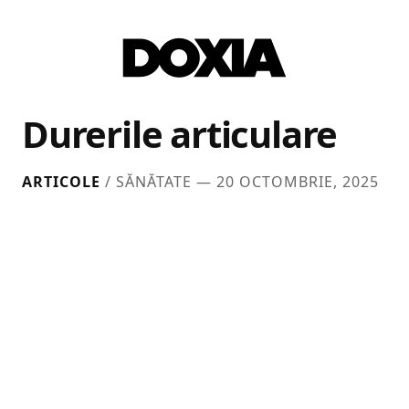
Durerile articulare
ARTICOLE
/ SĂNĂTATE —
20 OCTOMBRIE, 2025