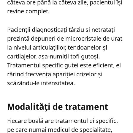
câteva ore până la câteva zile, pacientul își
revine complet.
Pacienții diagnosticați târziu și netratați
prezintă depuneri de microcristale de urat
la nivelul articulațiilor, tendoanelor și
cartilajelor, așa-numiții tofi gutoși.
Tratamentul specific gutei este eficient, el
rărind frecvența apariției crizelor și
scăzându-le intensitatea.
Modalități de tratament
Fiecare boală are tratamentul ei specific,
pe care numai medicul de specialitate,