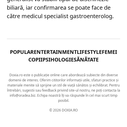
biliară, iar confirmarea se poate face de
către medicul specialist gastroenterolog.
POPULAR
ENTERTAINMENT
LIFESTYLE
FEMEI
COPII
PSIHOLOGIE
SĂNĂTATE
Doxia.ro este o publicație online care abordează subiecte din diverse
domenii de interes. Oferim cititorilor informații utile, sfaturi practice și
materiale menite să sprijine un stil de viață sănătos și echilibrat. Pentru
întrebări, sugestii sau feedback privind site-ul nostru, ne poți contacta la
info@oradea.biz. Echipa noastră îți va răspunde în cel mai scurt timp
posibil.
© 2026 DOXIA.RO