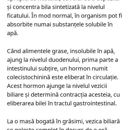
și concentra bila sintetizată la nivelul
ficatului. În mod normal, în organism pot fi
absorbite numai substanțele solubile în
apă.
Când alimentele grase, insolubile în apă,
ajung la nivelul duodenului, prima parte a
intestinului subțire, un hormon numit
colecistochinină este eliberat în circulație.
Acest hormon ajunge la nivelul vezicii
biliare și determină contracția acesteia, cu
eliberarea bilei în tractul gastrointestinal.
La o masă bogată în grăsimi, vezica biliară
se golește complet în decurs de o oră.