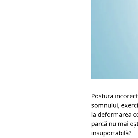
Postura incorect
somnului, exerci
la deformarea col
parcă nu mai ești
insuportabilă?