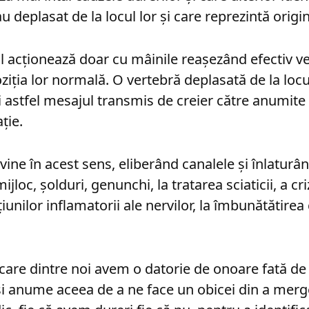
u deplasat de la locul lor și care reprezintă origin
l acționează doar cu mâinile reaşezând efectiv ve
ziția lor normală. O vertebră deplasată de la loc
i astfel mesajul transmis de creier către anumit
ție.
rvine în acest sens, eliberând canalele și înlaturâ
ijloc, șolduri, genunchi, la tratarea sciaticii, a cr
unilor inflamatorii ale nervilor, la îmbunătătirea c
ecare dintre noi avem o datorie de onoare fată de 
i anume aceea de a ne face un obicei din a merg