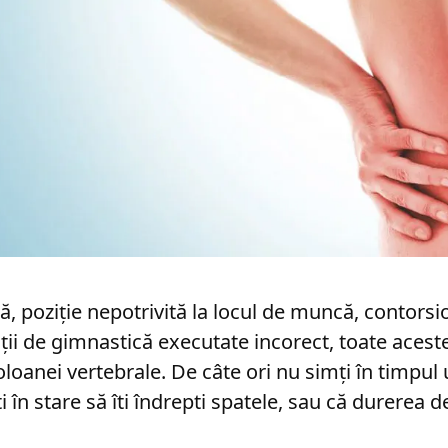
ă, poziție nepotrivită la locul de muncă, contorsi
ții de gimnastică executate incorect, toate aces
oanei vertebrale. De câte ori nu simți în timpul u
 în stare să îti îndrepti spatele, sau că durerea d