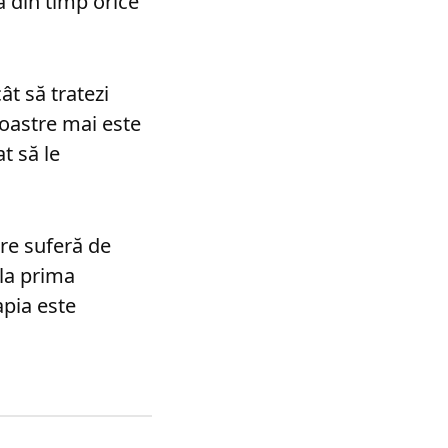
a din timp orice
ât să tratezi
noastre mai este
t să le
are suferă de
 la prima
apia este