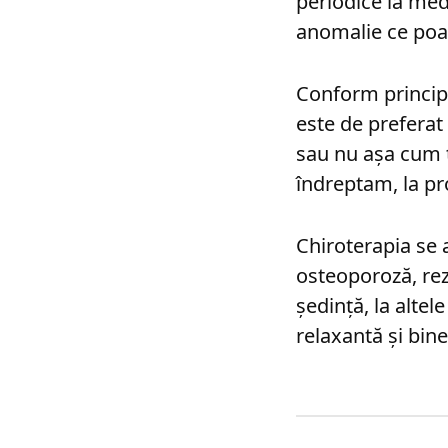
periodice la medi
anomalie ce poa
Conform principi
este de preferat
sau nu așa cum t
îndreptam, la pr
Chiroterapia se 
osteoporoză, rez
ședință, la altel
relaxantă şi bine