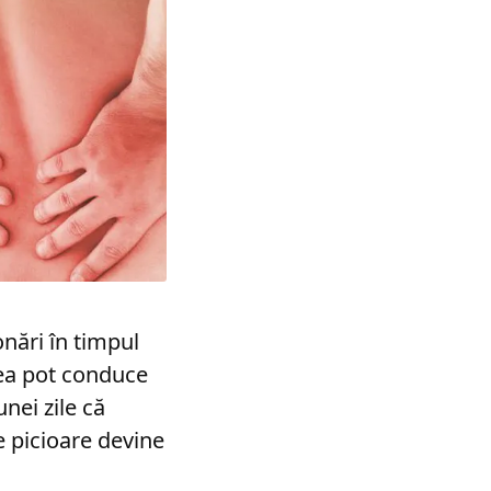
onări în timpul
tea pot conduce
nei zile că
e picioare devine