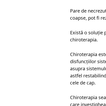
Pare de necrezut
coapse, pot fi re
Există o soluție
chiroterapia.
Chiroterapia est
disfuncțiilor si
asupra sistemulu
astfel restabilin
cele de cap.
Chiroterapia sea
care investigheaz