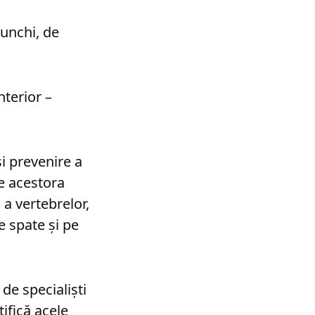
nunchi, de
terior –
i prevenire a
re acestora
a vertebrelor,
de spate și pe
de specialiști
tifică acele