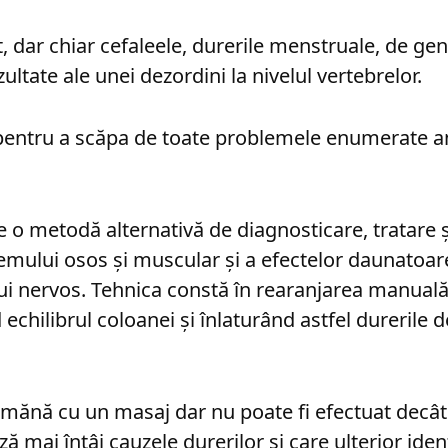
, dar chiar cefaleele, durerile menstruale, de ge
zultate ale unei dezordini la nivelul vertebrelor.
 pentru a scăpa de toate problemele enumerate an
e o metodă alternativă de diagnosticare, tratare ș
stemului osos și muscular și a efectelor daunatoa
i nervos. Tehnica constă în rearanjarea manuală 
d echilibrul coloanei și înlaturând astfel durerile 
mănă cu un masaj dar nu poate fi efectuat decât 
ă mai întâi cauzele durerilor și care ulterior iden