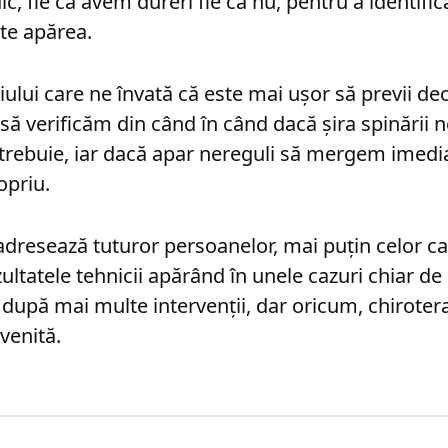
c, fie că avem dureri fie că nu, pentru a identific
te apărea.
ului care ne învată că este mai ușor să previi dec
 să verificăm din când în când dacă șira spinării 
rebuie, iar dacă apar nereguli să mergem imedia
opriu.
adresează tuturor persoanelor, mai puțin celor c
ultatele tehnicii apărând în unele cazuri chiar de
e după mai multe intervenții, dar oricum, chiroter
venită.