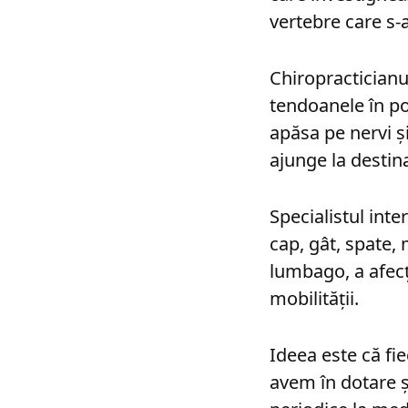
vertebre care s-a
Chiropracticianu
tendoanele în po
apăsa pe nervi ș
ajunge la destina
Specialistul inte
cap, gât, spate, m
lumbago, a afecți
mobilității.
Ideea este că fi
avem în dotare ș