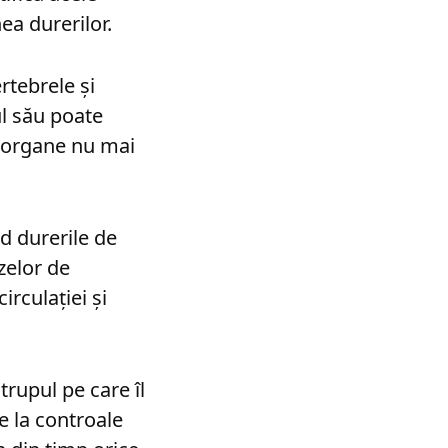
ea durerilor.
rtebrele și
ul său poate
e organe nu mai
nd durerile de
izelor de
irculației și
trupul pe care îl
e la controale