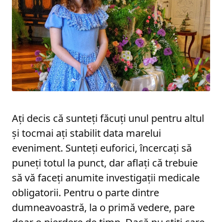
Ați decis că sunteți făcuți unul pentru altul
și tocmai ați stabilit data marelui
eveniment. Sunteți euforici, încercați să
puneți totul la punct, dar aflați că trebuie
să vă faceți anumite investigații medicale
obligatorii. Pentru o parte dintre
dumneavoastră, la o primă vedere, pare