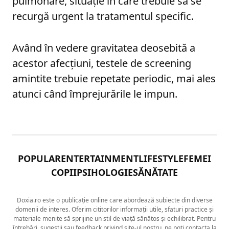
pulmonare, situație în care trebuie să se
recurgă urgent la tratamentul specific.
Având în vedere gravitatea deosebită a
acestor afecțiuni, testele de screening
amintite trebuie repetate periodic, mai ales
atunci când împrejurările le impun.
POPULAR
ENTERTAINMENT
LIFESTYLE
FEMEI
COPII
PSIHOLOGIE
SĂNĂTATE
Doxia.ro este o publicație online care abordează subiecte din diverse
domenii de interes. Oferim cititorilor informații utile, sfaturi practice și
materiale menite să sprijine un stil de viață sănătos și echilibrat. Pentru
întrebări, sugestii sau feedback privind site-ul nostru, ne poți contacta la