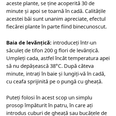
aceste plante, se ține acoperită 30 de
minute și apoi se toarnă în cadă. Calitățile
acestei băi sunt unanim apreciate, efectul
fiecărei plante în parte fiind binecunoscut.
Baia de levănțică:
introduceți într-un
săculeț de tifon 200 g flori de levănțică.
Umpleți cada, astfel încât temperatura apei
să nu depășească 38°C. După câteva
minute, intrați în baie și lungiți-vă în cadă,
cu ceafa sprijinită pe o pungă cu gheață.
Puteți folosi în acest scop un simplu
prosop împăturit în patru, în care ați
introdus cuburi de gheață sau bucățele de