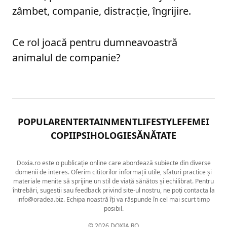
zâmbet, companie, distracție, îngrijire.
Ce rol joacă pentru dumneavoastră
animalul de companie?
POPULAR
ENTERTAINMENT
LIFESTYLE
FEMEI
COPII
PSIHOLOGIE
SĂNĂTATE
Doxia.ro este o publicație online care abordează subiecte din diverse
domenii de interes. Oferim cititorilor informații utile, sfaturi practice și
materiale menite să sprijine un stil de viață sănătos și echilibrat. Pentru
întrebări, sugestii sau feedback privind site-ul nostru, ne poți contacta la
info@oradea.biz. Echipa noastră îți va răspunde în cel mai scurt timp
posibil.
© 2026 DOXIA.RO