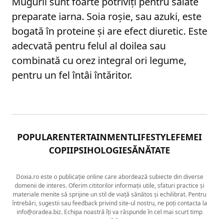
Mugurii sunt foarte potriviți pentru salate
preparate iarna. Soia roșie, sau azuki, este
bogată în proteine și are efect diuretic. Este
adecvată pentru felul al doilea sau
combinată cu orez integral ori legume,
pentru un fel întâi întăritor.
POPULAR
ENTERTAINMENT
LIFESTYLE
FEMEI
COPII
PSIHOLOGIE
SĂNĂTATE
Doxia.ro este o publicație online care abordează subiecte din diverse
domenii de interes. Oferim cititorilor informații utile, sfaturi practice și
materiale menite să sprijine un stil de viață sănătos și echilibrat. Pentru
întrebări, sugestii sau feedback privind site-ul nostru, ne poți contacta la
info@oradea.biz. Echipa noastră îți va răspunde în cel mai scurt timp