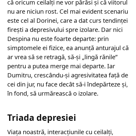
că oricum ceilalți ne vor părăsi și că viitorul
nu are niciun rost. Cel mai evident scenariu
este cel al Dorinei, care a dat curs tendinței
firești a depresivului spre izolare. Dar nici
Despina nu este foarte departe: prin
simptomele ei fizice, ea anunță anturajul că
ar vrea să se retragă, să-și „lingă rănile”
pentru a putea merge mai departe. Iar
Dumitru, crescându-și agresivitatea față de
cei din jur, nu face decât să-i îndepărteze și,
în fond, să urmărească o izolare.
Triada depresiei
Viața noastră, interacțiunile cu ceilalți,