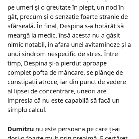
pe umeri și o greutate în piept, un nod în
gât, precum și o senzație foarte stranie de
sfârșeală. În final, Despina s-a hotărât să
meargă la medic, însă acesta nu a găsit
nimic notabil, în afara unei avitaminoze și a
unui sindrom nespecific de stres. Între
timp, Despina și-a pierdut aproape
complet pofta de mâncare, se plânge de
constipații atroce, iar din punct de vedere
al lipsei de concentrare, uneori are
impresia că nu este capabilă să facă un
simplu calcul.
Dumitru
nu este persoana pe care ți-ai
dori-o foarte mult prin preajmă. E certăreț,