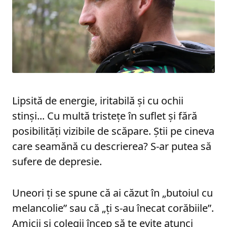
Lipsită de energie, iritabilă și cu ochii
stinși... Cu multă tristețe în suflet și fără
posibilități vizibile de scăpare. Știi pe cineva
care seamănă cu descrierea? S-ar putea să
sufere de depresie.
Uneori ți se spune că ai căzut în „butoiul cu
melancolie” sau că „ți s-au înecat corăbiile”.
Amicii și colegii încep să te evite atunci