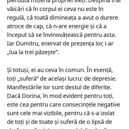
pierdută mizeria propriei vieți. Despina s-ar
văicări că în corpul ei ceva nu este în
regulă, că toată dimineața a avut o durere
atroce de cap, că n-are energie și că a
început să se învinovățească pentru asta.
Iar Dumitru, enervat de prezența lor, i-ar
„lua la trei păzește”.
Și totuși, ei au ceva în comun. În esență,
toți „suferă” de același lucru: de depresie.
Manifestările lor sunt destul de diferite.
Dacă Dorina, în mod evident pentru toți,
este cea pentru care consecințele negative
sunt cele mai vizibile, pentru că s-a izolat
de toți și de toate și suferă de o lipsă de