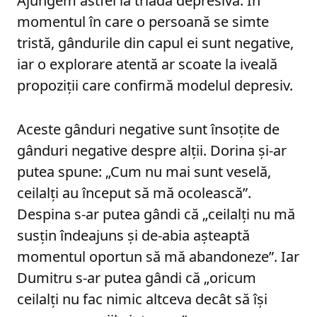
Ajungem astfel la triada depresivă. În
momentul în care o persoană se simte
tristă, gândurile din capul ei sunt negative,
iar o explorare atentă ar scoate la iveală
propoziții care confirmă modelul depresiv.
Aceste gânduri negative sunt însoțite de
gânduri negative despre alții. Dorina și-ar
putea spune: „Cum nu mai sunt veselă,
ceilalți au început să mă ocolească”.
Despina s-ar putea gândi că „ceilalți nu mă
susțin îndeajuns și de-abia așteaptă
momentul oportun să mă abandoneze”. Iar
Dumitru s-ar putea gândi că „oricum
ceilalți nu fac nimic altceva decât să își