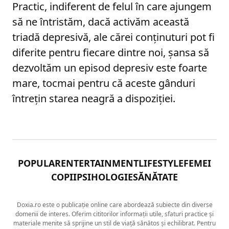
Practic, indiferent de felul în care ajungem
să ne întristăm, dacă activăm această
triadă depresivă, ale cărei conținuturi pot fi
diferite pentru fiecare dintre noi, șansa să
dezvoltăm un episod depresiv este foarte
mare, tocmai pentru că aceste gânduri
întrețin starea neagră a dispoziției.
POPULAR
ENTERTAINMENT
LIFESTYLE
FEMEI
COPII
PSIHOLOGIE
SĂNĂTATE
Doxia.ro este o publicație online care abordează subiecte din diverse
domenii de interes. Oferim cititorilor informații utile, sfaturi practice și
materiale menite să sprijine un stil de viață sănătos și echilibrat. Pentru