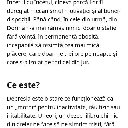
Încetul cu încetul, cineva parcă i-ar fi
dereglat mecanismul motivației și al bunei-
dispoziții. Până când, în cele din urmă, din
Dorina n-a mai rămas nimic, doar o stafie
fără voință, în permanență obosită,
incapabilă să resimtă cea mai mică
plăcere, care doarme trei ore pe noapte și
care s-a izolat de toți cei din jur.
Ce este?
Depresia este o stare ce funcționează ca
un „motor” pentru inactivitate, rău fizic sau
iritabilitate. Uneori, un dezechilibru chimic
din creier ne face să ne simțim triști, fără