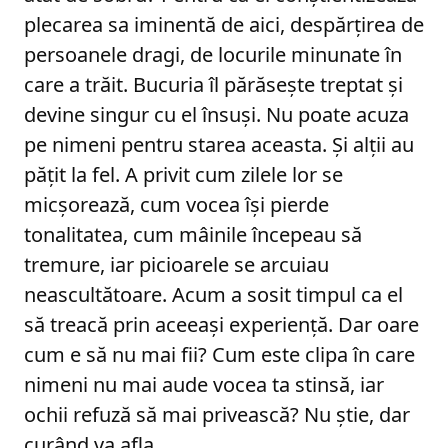
plecarea sa iminentă de aici, despărțirea de
persoanele dragi, de locurile minunate în
care a trăit. Bucuria îl părăsește treptat și
devine singur cu el însuși. Nu poate acuza
pe nimeni pentru starea aceasta. Și alții au
pățit la fel. A privit cum zilele lor se
micșorează, cum vocea își pierde
tonalitatea, cum mâinile începeau să
tremure, iar picioarele se arcuiau
neascultătoare. Acum a sosit timpul ca el
să treacă prin aceeași experiență. Dar oare
cum e să nu mai fii? Cum este clipa în care
nimeni nu mai aude vocea ta stinsă, iar
ochii refuză să mai privească? Nu știe, dar
curând va afla.