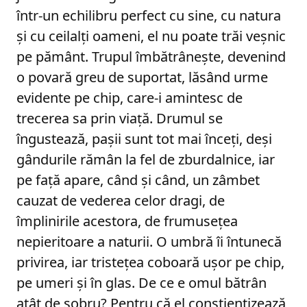
într-un echilibru perfect cu sine, cu natura
și cu ceilalți oameni, el nu poate trăi veșnic
pe pământ. Trupul îmbătrânește, devenind
o povară greu de suportat, lăsând urme
evidente pe chip, care-i amintesc de
trecerea sa prin viață. Drumul se
îngustează, pașii sunt tot mai înceți, deși
gândurile rămân la fel de zburdalnice, iar
pe față apare, când și când, un zâmbet
cauzat de vederea celor dragi, de
împlinirile acestora, de frumusețea
nepieritoare a naturii. O umbră îi întunecă
privirea, iar tristețea coboară ușor pe chip,
pe umeri și în glas. De ce e omul bătrân
atât de sobru? Pentru că el conștientizează