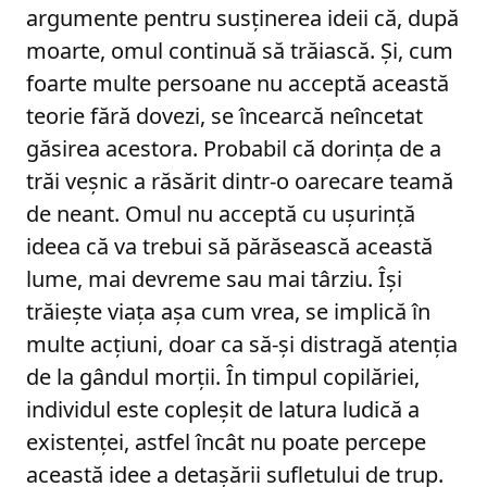
argumente pentru susținerea ideii că, după
moarte, omul continuă să trăiască. Și, cum
foarte multe persoane nu acceptă această
teorie fără dovezi, se încearcă neîncetat
găsirea acestora. Probabil că dorința de a
trăi veșnic a răsărit dintr-o oarecare teamă
de neant. Omul nu acceptă cu ușurință
ideea că va trebui să părăsească această
lume, mai devreme sau mai târziu. Își
trăiește viața așa cum vrea, se implică în
multe acțiuni, doar ca să-și distragă atenția
de la gândul morții. În timpul copilăriei,
individul este copleșit de latura ludică a
existenței, astfel încât nu poate percepe
această idee a detașării sufletului de trup.