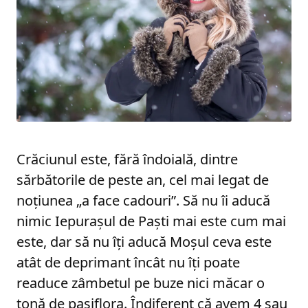
Crăciunul este, fără îndoială, dintre
sărbătorile de peste an, cel mai legat de
noțiunea „a face cadouri”. Să nu îi aducă
nimic Iepurașul de Paști mai este cum mai
este, dar să nu îți aducă Moșul ceva este
atât de deprimant încât nu îți poate
readuce zâmbetul pe buze nici măcar o
tonă de pasiflora. Îndiferent că avem 4 sau