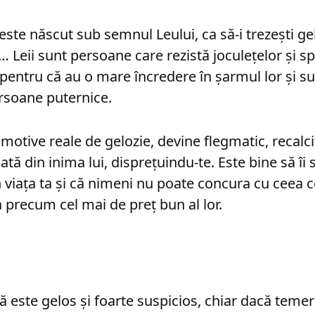
este născut sub semnul Leului, ca să-i trezeşti ge
Leii sunt persoane care rezistă joculeţelor şi spi
 pentru că au o mare încredere în şarmul lor şi su
ersoane puternice.
i motive reale de gelozie, devine flegmatic, recalci
ată din inima lui, dispreţuindu-te. Este bine să îi
 viaţa ta şi că nimeni nu poate concura cu ceea ce 
precum cel mai de preţ bun al lor.
 este gelos şi foarte suspicios, chiar dacă temeri