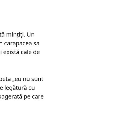
ă minţiţi. Un
în carapacea sa
i există cale de
epeta „eu nu sunt
re legătură cu
exagerată pe care