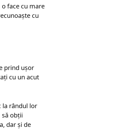
ă, o face cu mare
e recunoaşte cu
Se prind uşor
taţi cu un acut
 la rândul lor
 să obţii
a, dar şi de