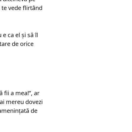
 te vede flirtând
e ca el şi să îl
tare de orice
 fii a mea!”, ar
i dai mereu dovezi
e ameninţată de