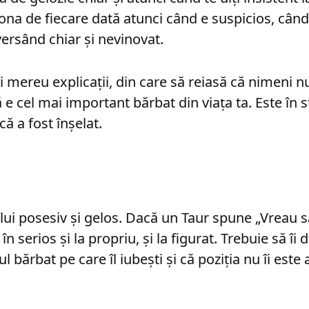
iona de fiecare dată atunci când e suspicios, când
versând chiar şi nevinovat.
ai mereu explicaţii, din care să reiasă că nimeni nu 
e cel mai important bărbat din viaţa ta. Este în s
ă a fost înşelat.
lui posesiv şi gelos. Dacă un Taur spune „Vreau să
 în serios şi la propriu, şi la figurat. Trebuie să î
ul bărbat pe care îl iubeşti şi că poziţia nu îi est