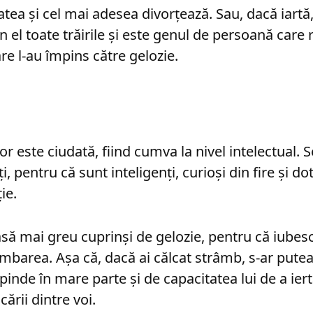
tatea şi cel mai adesea divorţează. Sau, dacă iart
 în el toate trăirile şi este genul de persoană car
re l-au împins către gelozie.
r este ciudată, fiind cumva la nivel intelectual. 
i, pentru că sunt inteligenţi, curioşi din fire şi do
ie.
lasă mai greu cuprinşi de gelozie, pentru că iubesc
imbarea. Aşa că, dacă ai călcat strâmb, s-ar putea
pinde în mare parte şi de capacitatea lui de a iert
ării dintre voi.