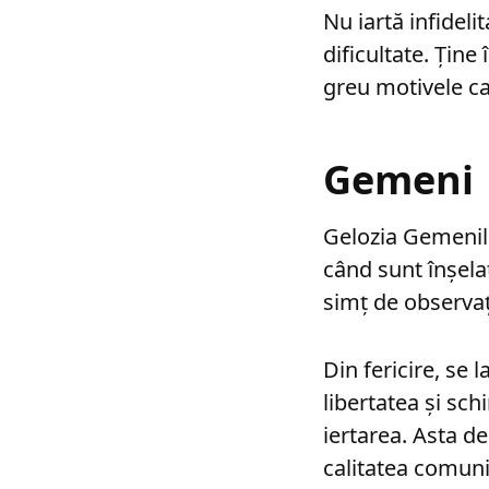
Nu iartă infideli
dificultate. Ţine
greu motivele ca
Gemeni
Gelozia Gemenilo
când sunt înşelaţ
simţ de observaţ
Din fericire, se 
libertatea şi sch
iertarea. Asta de
calitatea comunic