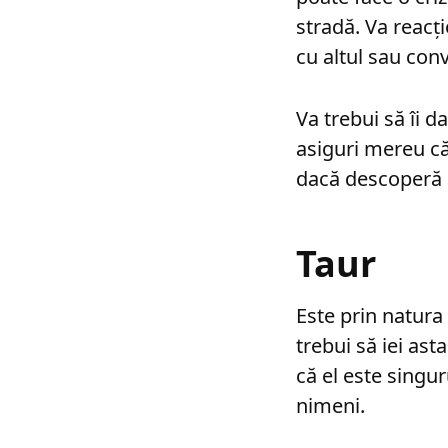
stradă. Va reacţ
cu altul sau con
Va trebui să îi d
asiguri mereu că 
dacă descoperă c
Taur
Este prin natura 
trebui să iei asta
că el este singur
nimeni.