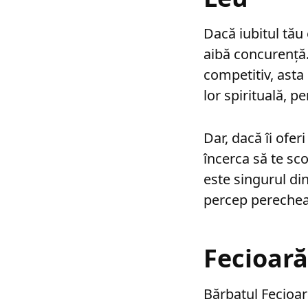
Dacă iubitul tău 
aibă concurenţă… 
competitiv, asta
lor spirituală, p
Dar, dacă îi ofer
încerca să te sco
este singurul din
percep perechea 
Fecioară
Bărbatul Fecioară