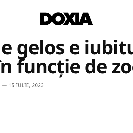
e gelos e iubit
în funcție de z
I —
15 IULIE, 2023