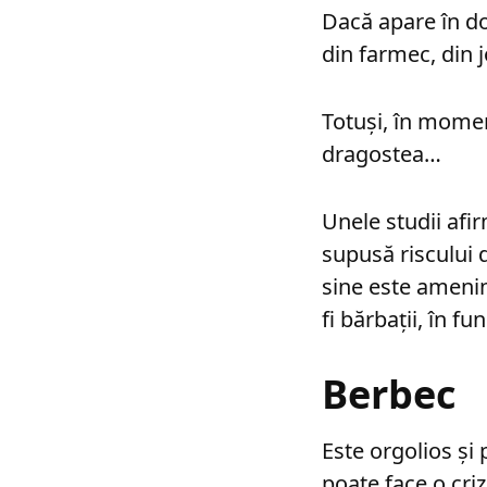
Dacă apare în do
din farmec, din j
Totuşi, în momen
dragostea…
Unele studii afir
supusă riscului 
sine este amenin
fi bărbaţii, în f
Berbec
Este orgolios şi p
poate face o criz