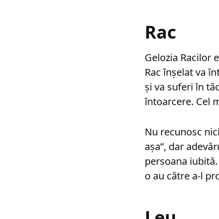
Rac
Gelozia Racilor 
Rac înşelat va î
şi va suferi în t
întoarcere. Cel 
Nu recunosc nici
aşa”, dar adevăr
persoana iubită.
o au către a-l pro
Leu