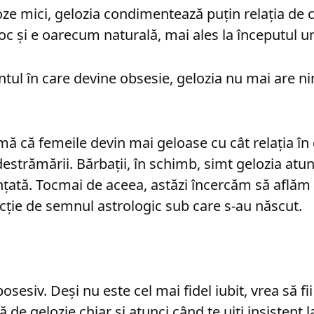
ze mici, gelozia condimentează puțin relaţia de 
oc şi e oarecum naturală, mai ales la începutul une
tul în care devine obsesie, gelozia nu mai are ni
mă că femeile devin mai geloase cu cât relaţia în 
destrămării. Bărbaţii, în schimb, simt gelozia atu
ţată. Tocmai de aceea, astăzi încercăm să aflăm 
uncţie de semnul astrologic sub care s-au născut.
osesiv. Deşi nu este cel mai fidel iubit, vrea să fii
ă de gelozie chiar şi atunci când te uiţi insistent l