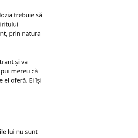
lozia trebuie să
ritului
nt, prin natura
trant şi va
 spui mereu că
el oferă. Ei îşi
le lui nu sunt