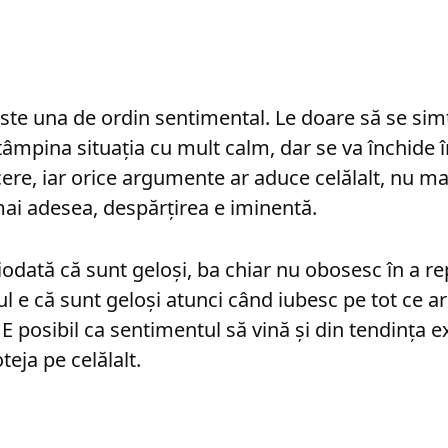
este una de ordin sentimental. Le doare să se simt
ntâmpina situaţia cu mult calm, dar se va închide 
ăcere, iar orice argumente ar aduce celălalt, nu ma
mai adesea, despărţirea e iminentă.
odată că sunt geloşi, ba chiar nu obosesc în a r
ul e că sunt geloşi atunci când iubesc pe tot ce a
 E posibil ca sentimentul să vină şi din tendinţa 
teja pe celălalt.