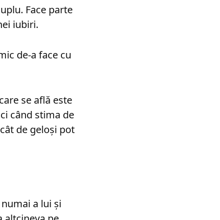
cuplu. Face parte
i iubiri.
mic de-a face cu
care se află este
nci când stima de
cât de geloşi pot
 numai a lui şi
a altcineva pe