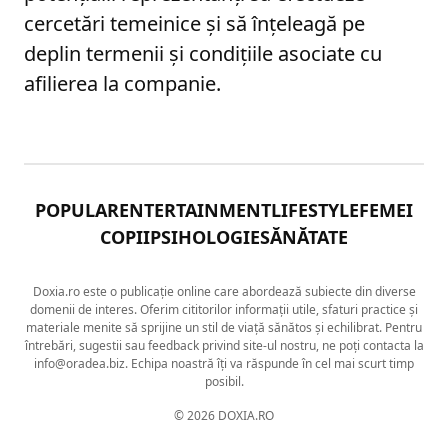
cercetări temeinice și să înțeleagă pe
deplin termenii și condițiile asociate cu
afilierea la companie.
POPULAR
ENTERTAINMENT
LIFESTYLE
FEMEI
COPII
PSIHOLOGIE
SĂNĂTATE
Doxia.ro este o publicație online care abordează subiecte din diverse
domenii de interes. Oferim cititorilor informații utile, sfaturi practice și
materiale menite să sprijine un stil de viață sănătos și echilibrat. Pentru
întrebări, sugestii sau feedback privind site-ul nostru, ne poți contacta la
info@oradea.biz. Echipa noastră îți va răspunde în cel mai scurt timp
posibil.
© 2026 DOXIA.RO