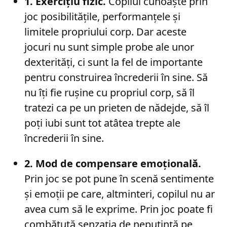
1. Exercițiu fizic.
Copilul cunoaște prin
joc posibilitățile, performanțele și
limitele propriului corp. Dar aceste
jocuri nu sunt simple probe ale unor
dexterități, ci sunt la fel de importante
pentru construirea încrederii în sine. Să
nu îți fie rușine cu propriul corp, să îl
tratezi ca pe un prieten de nădejde, să îl
poți iubi sunt tot atâtea trepte ale
încrederii în sine.
2. Mod de compensare emoțională.
Prin joc se pot pune în scenă sentimente
și emoții pe care, altminteri, copilul nu ar
avea cum să le exprime. Prin joc poate fi
combătută senzația de neputință pe