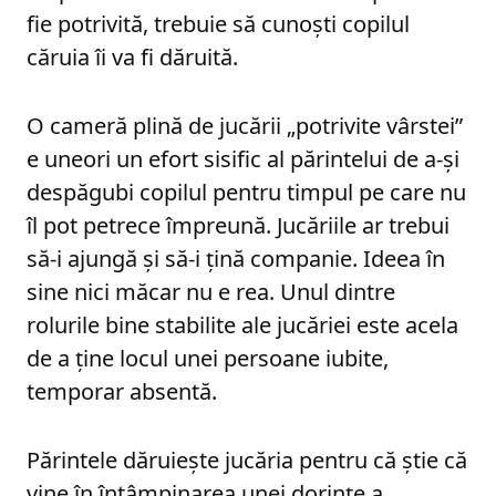
fie potrivită, trebuie să cunoști copilul
căruia îi va fi dăruită.
O cameră plină de jucării „potrivite vârstei”
e uneori un efort sisific al părintelui de a-și
despăgubi copilul pentru timpul pe care nu
îl pot petrece împreună. Jucăriile ar trebui
să-i ajungă și să-i țină companie. Ideea în
sine nici măcar nu e rea. Unul dintre
rolurile bine stabilite ale jucăriei este acela
de a ține locul unei persoane iubite,
temporar absentă.
Părintele dăruiește jucăria pentru că știe că
vine în întâmpinarea unei dorințe a