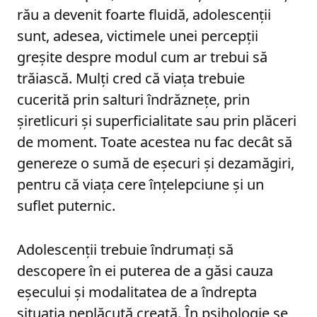
rău a devenit foarte fluidă, adolescenții
sunt, adesea, victimele unei percepții
greșite despre modul cum ar trebui să
trăiască. Mulți cred că viața trebuie
cucerită prin salturi îndrăznețe, prin
șiretlicuri și superficialitate sau prin plăceri
de moment. Toate acestea nu fac decât să
genereze o sumă de eșecuri și dezamăgiri,
pentru că viața cere înțelepciune și un
suflet puternic.
Adolescenții trebuie îndrumați să
descopere în ei puterea de a găsi cauza
eșecului și modalitatea de a îndrepta
situația neplăcută creată. În psihologie se