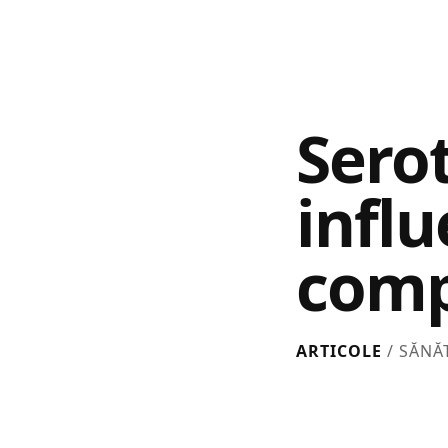
Sero
infl
comp
ARTICOLE
/ SĂNĂ