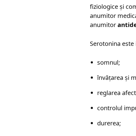
fiziologice și c
anumitor medicam
anumitor
antid
Serotonina este 
somnul;
învățarea și 
reglarea afecte
controlul impul
durerea;