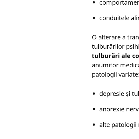
comportament
conduitele al
O alterare a tran
tulburărilor psihi
tulburări ale 
anumitor medi
patologii variate
depresie și tul
anorexie nerv
alte patologii