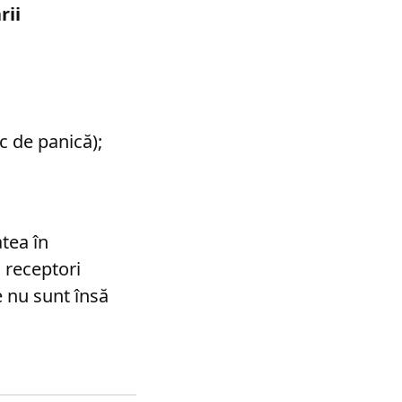
rii
c de panică);
atea în
i receptori
e nu sunt însă