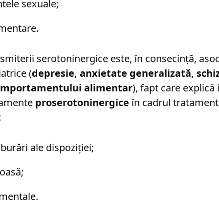
ele sexuale;
imentare.
smiterii serotoninergice este, în consecință, asoc
atrice (
depresie, anxietate generalizată, schi
comportamentului alimentar
), fapt care explic
camente
proserotoninergice
în cadrul tratament
:
burări ale dispoziției;
oasă;
 mentale.