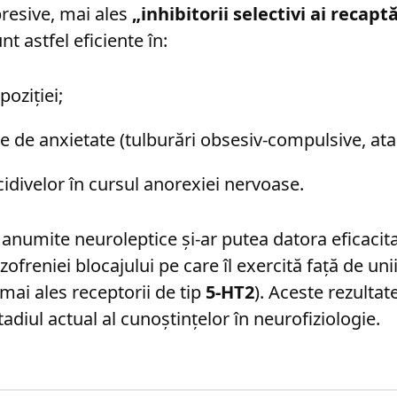
resive, mai ales
„inhibitorii selectivi ai recaptă
unt astfel eficiente în:
poziției;
 de anxietate (tulburări obsesiv-compulsive, ata
idivelor în cursul anorexiei nervoase.
, anumite neuroleptice și-ar putea datora eficacit
ofreniei blocajului pe care îl exercită față de uni
mai ales receptorii de tip
5-HT2
). Aceste rezultat
stadiul actual al cunoștințelor în neurofiziologie.