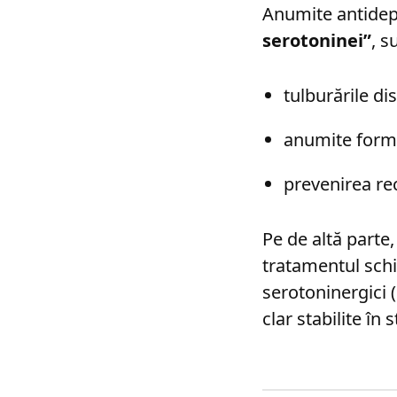
Anumite antidep
serotoninei”
, s
tulburările dis
anumite forme
prevenirea rec
Pe de altă parte
tratamentul schiz
serotoninergici (
clar stabilite în 