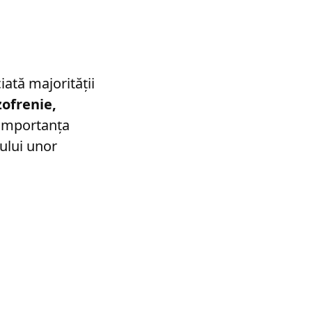
iată majorității
zofrenie,
ă importanța
ului unor