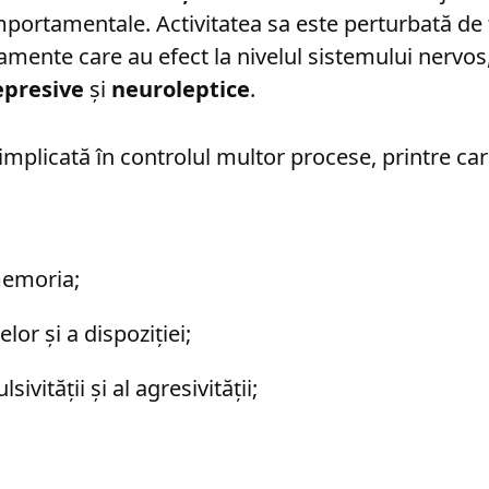
omportamentale. Activitatea sa este perturbată de 
ente care au efect la nivelul sistemului nervos, 
epresive
și
neuroleptice
.
implicată în controlul multor procese, printre car
memoria;
lor și a dispoziției;
sivității și al agresivității;