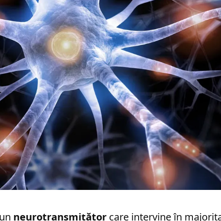
 un
neurotransmițător
care intervine în majorit